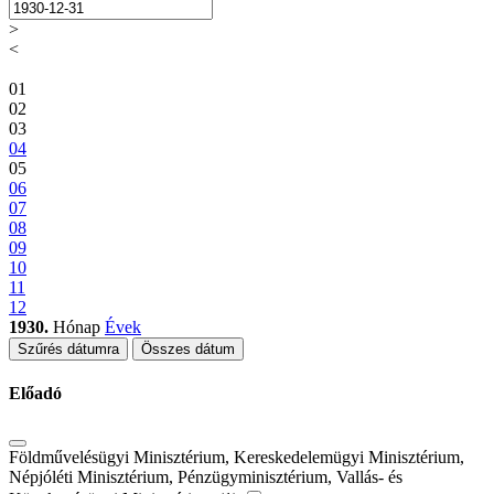
>
<
01
02
03
04
05
06
07
08
09
10
11
12
1930.
Hónap
Évek
Szűrés dátumra
Összes dátum
Előadó
Földművelésügyi Minisztérium, Kereskedelemügyi Minisztérium,
Népjóléti Minisztérium, Pénzügyminisztérium, Vallás- és