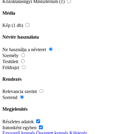
Közoktatásügyi Minisztérium (1)
Média
Kép (1 db)
Névtér használata
Ne használja a névteret
Személy
Testületi
Földrajzi
Rendezés
Relevancia szerint
Sorrend
Megjelenítés
Részletes adatok
Iratonként egyben
Egyszerű keresés
Összetett keresés
Kifejezés