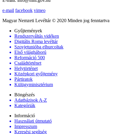
E-mail: info@mnl.gov.hu
e-mail
facebook
vimeo
Magyar Nemzeti Levéltár © 2020 Minden jog fenntartva
Gyűjtemények
Rendszerváltás vidéken
Digitális Roma levéltár
Szovjetunióba elhurcoltak
Első világháború
Reformáció 500
Családtörténet
Helytörténet
Középkori gyűjtemény
Pártiratok
Külügyminisztérium
Böngészés
Adatbázisok A-Z
Kategóriák
Információ
Használati útmutató
Impresszum
Keresési segítség