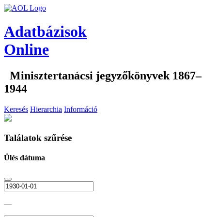
Adatbázisok
Online
Minisztertanácsi jegyzőkönyvek 1867–
1944
Keresés
Hierarchia
Információ
Találatok szűrése
Ülés dátuma
—