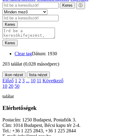
Keres
ⓘ
Keres
Keres
Clear tag
Dátum: 1930
203 találat
(0,028 másodperc)
ikon nézet
lista nézet
Előző
1
2
3
...
10
11
Következő
10
20
50
találat
Elérhetőségek
Postacím: 1250 Budapest, Postafiók 3.
Cím: 1014 Budapest, Bécsi kapu tér 2-4.
Tel.: +36 1 225 2843, +36 1 225 2844