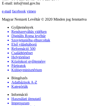
E-mail: info@mnl.gov.hu
e-mail
facebook
vimeo
Magyar Nemzeti Levéltár © 2020 Minden jog fenntartva
Gyűjtemények
Rendszerváltás vidéken
Digitális Roma levéltár
Szovjetunióba elhurcoltak
Első világháború
Reformáció 500
Családtörténet
Helytörténet
Középkori gyűjtemény
Pártiratok
Külügyminisztérium
Böngészés
Adatbázisok A-Z
Kategóriák
Információ
Használati útmutató
Impresszum