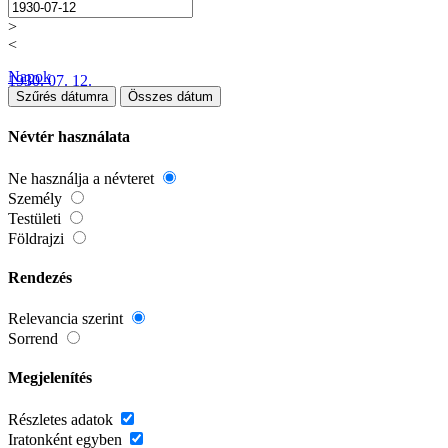
>
<
Napok
1930. 07. 12.
Szűrés dátumra
Összes dátum
Névtér használata
Ne használja a névteret
Személy
Testületi
Földrajzi
Rendezés
Relevancia szerint
Sorrend
Megjelenítés
Részletes adatok
Iratonként egyben