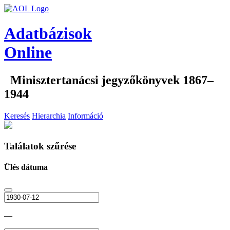
Adatbázisok
Online
Minisztertanácsi jegyzőkönyvek 1867–
1944
Keresés
Hierarchia
Információ
Találatok szűrése
Ülés dátuma
—