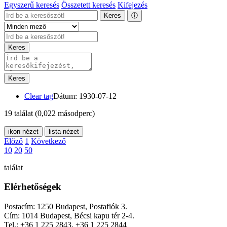
Egyszerű keresés
Összetett keresés
Kifejezés
Keres
ⓘ
Keres
Keres
Clear tag
Dátum: 1930-07-12
19 találat
(0,022 másodperc)
ikon nézet
lista nézet
Előző
1
Következő
10
20
50
találat
Elérhetőségek
Postacím: 1250 Budapest, Postafiók 3.
Cím: 1014 Budapest, Bécsi kapu tér 2-4.
Tel.: +36 1 225 2843, +36 1 225 2844