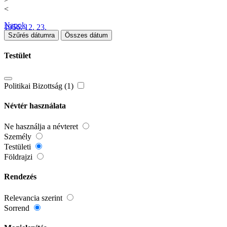
<
Napok
1956. 12. 23.
Szűrés dátumra
Összes dátum
Testület
Politikai Bizottság (1)
Névtér használata
Ne használja a névteret
Személy
Testületi
Földrajzi
Rendezés
Relevancia szerint
Sorrend