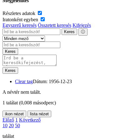
Megjelenítés
Részletes adatok
Iratonként egyben
Egyszerű keresés
Összetett keresés
Kifejezés
Keres
ⓘ
Keres
Keres
Clear tag
Dátum: 1956-12-23
A névtér nem talált.
1 találat
(0,008 másodperc)
ikon nézet
lista nézet
Előző
1
Következő
10
20
50
találat