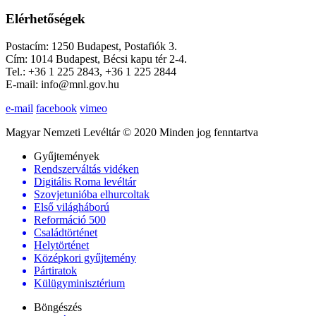
Elérhetőségek
Postacím: 1250 Budapest, Postafiók 3.
Cím: 1014 Budapest, Bécsi kapu tér 2-4.
Tel.: +36 1 225 2843, +36 1 225 2844
E-mail: info@mnl.gov.hu
e-mail
facebook
vimeo
Magyar Nemzeti Levéltár © 2020 Minden jog fenntartva
Gyűjtemények
Rendszerváltás vidéken
Digitális Roma levéltár
Szovjetunióba elhurcoltak
Első világháború
Reformáció 500
Családtörténet
Helytörténet
Középkori gyűjtemény
Pártiratok
Külügyminisztérium
Böngészés