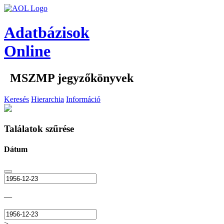
Adatbázisok
Online
MSZMP jegyzőkönyvek
Keresés
Hierarchia
Információ
Találatok szűrése
Dátum
—
>