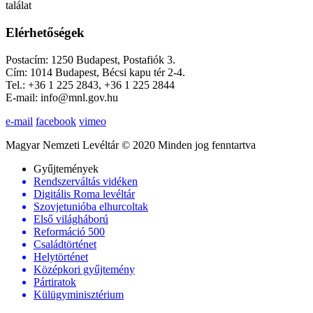
találat
Elérhetőségek
Postacím: 1250 Budapest, Postafiók 3.
Cím: 1014 Budapest, Bécsi kapu tér 2-4.
Tel.: +36 1 225 2843, +36 1 225 2844
E-mail: info@mnl.gov.hu
e-mail
facebook
vimeo
Magyar Nemzeti Levéltár © 2020 Minden jog fenntartva
Gyűjtemények
Rendszerváltás vidéken
Digitális Roma levéltár
Szovjetunióba elhurcoltak
Első világháború
Reformáció 500
Családtörténet
Helytörténet
Középkori gyűjtemény
Pártiratok
Külügyminisztérium