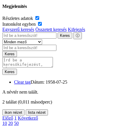
Megjelenítés
Részletes adatok
Iratonként egyben
Egyszerű keresés
Összetett keresés
Kifejezés
Keres
ⓘ
Keres
Keres
Clear tag
Dátum: 1958-07-25
A névtér nem talált.
2 találat
(0,011 másodperc)
ikon nézet
lista nézet
Előző
1
Következő
10
20
50