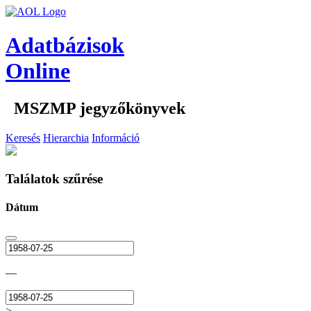
Adatbázisok
Online
MSZMP jegyzőkönyvek
Keresés
Hierarchia
Információ
Találatok szűrése
Dátum
—
>