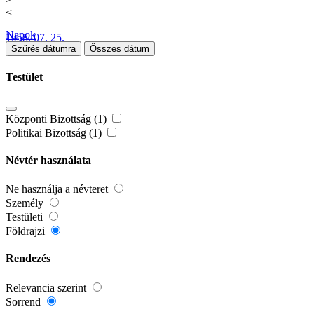
<
Napok
1958. 07. 25.
Szűrés dátumra
Összes dátum
Testület
Központi Bizottság (1)
Politikai Bizottság (1)
Névtér használata
Ne használja a névteret
Személy
Testületi
Földrajzi
Rendezés
Relevancia szerint
Sorrend