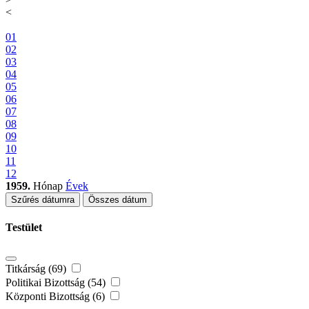
<
01
02
03
04
05
06
07
08
09
10
11
12
1959.
Hónap
Évek
Szűrés dátumra
Összes dátum
Testület
Titkárság (69)
Politikai Bizottság (54)
Központi Bizottság (6)