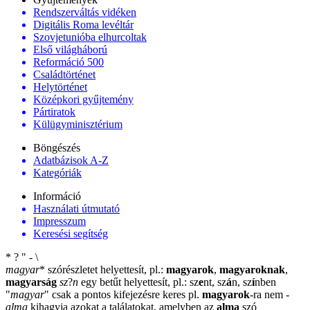
Rendszerváltás vidéken
Digitális Roma levéltár
Szovjetunióba elhurcoltak
Első világháború
Reformáció 500
Családtörténet
Helytörténet
Középkori gyűjtemény
Pártiratok
Külügyminisztérium
Böngészés
Adatbázisok A-Z
Kategóriák
Információ
Használati útmutató
Impresszum
Keresési segítség
*
?
"
-
\
magyar
*
szórészletet helyettesít, pl.:
magyarok
,
magyaroknak
,
magyarság
sz
?
n
egy betűt helyettesít, pl.: sz
e
nt, sz
á
n, sz
í
nben
"
magyar
"
csak a pontos kifejezésre keres pl.
magyarok
-ra nem
-
alma
kihagyja azokat a találatokat, amelyben az
alma
szó