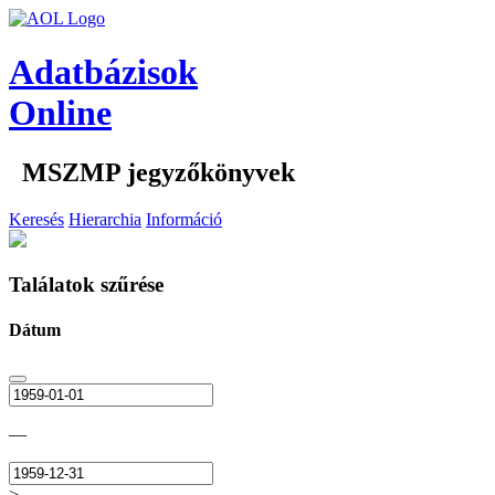
Adatbázisok
Online
MSZMP jegyzőkönyvek
Keresés
Hierarchia
Információ
Találatok szűrése
Dátum
—
>