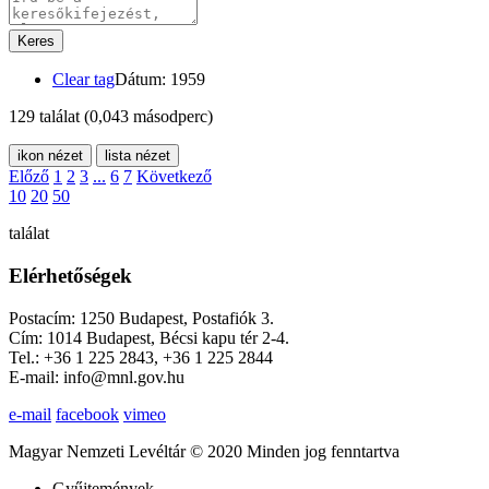
Keres
Clear tag
Dátum: 1959
129 találat
(0,043 másodperc)
ikon nézet
lista nézet
Előző
1
2
3
...
6
7
Következő
10
20
50
találat
Elérhetőségek
Postacím: 1250 Budapest, Postafiók 3.
Cím: 1014 Budapest, Bécsi kapu tér 2-4.
Tel.: +36 1 225 2843, +36 1 225 2844
E-mail: info@mnl.gov.hu
e-mail
facebook
vimeo
Magyar Nemzeti Levéltár © 2020 Minden jog fenntartva
Gyűjtemények