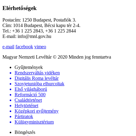
Elérhetőségek
Postacím: 1250 Budapest, Postafiók 3.
Cím: 1014 Budapest, Bécsi kapu tér 2-4.
Tel.: +36 1 225 2843, +36 1 225 2844
E-mail: info@mnl.gov.hu
e-mail
facebook
vimeo
Magyar Nemzeti Levéltár © 2020 Minden jog fenntartva
Gyűjtemények
Rendszerváltás vidéken
Digitális Roma levéltár
Szovjetunióba elhurcoltak
Első világháború
Reformáció 500
Családtörténet
Helytörténet
Középkori gyűjtemény
Pártiratok
Külügyminisztérium
Böngészés