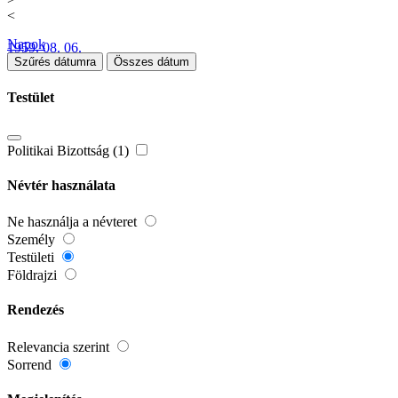
<
Napok
1959. 08. 06.
Szűrés dátumra
Összes dátum
Testület
Politikai Bizottság (1)
Névtér használata
Ne használja a névteret
Személy
Testületi
Földrajzi
Rendezés
Relevancia szerint
Sorrend