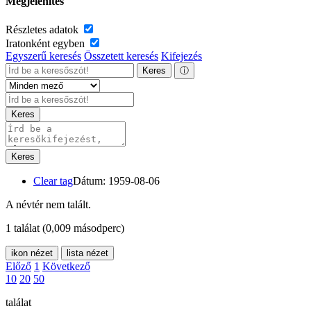
Megjelenítés
Részletes adatok
Iratonként egyben
Egyszerű keresés
Összetett keresés
Kifejezés
Keres
ⓘ
Keres
Keres
Clear tag
Dátum: 1959-08-06
A névtér nem talált.
1 találat
(0,009 másodperc)
ikon nézet
lista nézet
Előző
1
Következő
10
20
50
találat