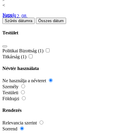
<
Napok
1959. 12. 08.
Szűrés dátumra
Összes dátum
Testület
Politikai Bizottság (1)
Titkárság (1)
Névtér használata
Ne használja a névteret
Személy
Testületi
Földrajzi
Rendezés
Relevancia szerint
Sorrend