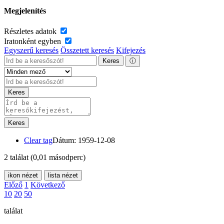
Megjelenítés
Részletes adatok
Iratonként egyben
Egyszerű keresés
Összetett keresés
Kifejezés
Keres
ⓘ
Keres
Keres
Clear tag
Dátum: 1959-12-08
2 találat
(0,01 másodperc)
ikon nézet
lista nézet
Előző
1
Következő
10
20
50
találat