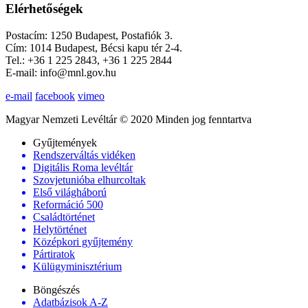
Elérhetőségek
Postacím: 1250 Budapest, Postafiók 3.
Cím: 1014 Budapest, Bécsi kapu tér 2-4.
Tel.: +36 1 225 2843, +36 1 225 2844
E-mail: info@mnl.gov.hu
e-mail
facebook
vimeo
Magyar Nemzeti Levéltár © 2020 Minden jog fenntartva
Gyűjtemények
Rendszerváltás vidéken
Digitális Roma levéltár
Szovjetunióba elhurcoltak
Első világháború
Reformáció 500
Családtörténet
Helytörténet
Középkori gyűjtemény
Pártiratok
Külügyminisztérium
Böngészés
Adatbázisok A-Z