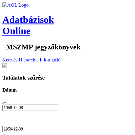
Adatbázisok
Online
MSZMP jegyzőkönyvek
Keresés
Hierarchia
Információ
Találatok szűrése
Dátum
—
>