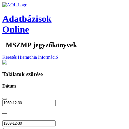
Adatbázisok
Online
MSZMP jegyzőkönyvek
Keresés
Hierarchia
Információ
Találatok szűrése
Dátum
—
>