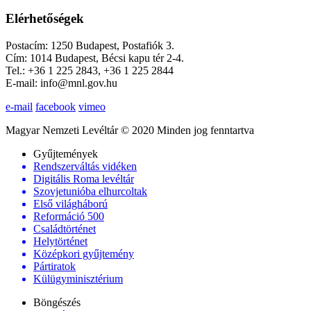
Elérhetőségek
Postacím: 1250 Budapest, Postafiók 3.
Cím: 1014 Budapest, Bécsi kapu tér 2-4.
Tel.: +36 1 225 2843, +36 1 225 2844
E-mail: info@mnl.gov.hu
e-mail
facebook
vimeo
Magyar Nemzeti Levéltár © 2020 Minden jog fenntartva
Gyűjtemények
Rendszerváltás vidéken
Digitális Roma levéltár
Szovjetunióba elhurcoltak
Első világháború
Reformáció 500
Családtörténet
Helytörténet
Középkori gyűjtemény
Pártiratok
Külügyminisztérium
Böngészés