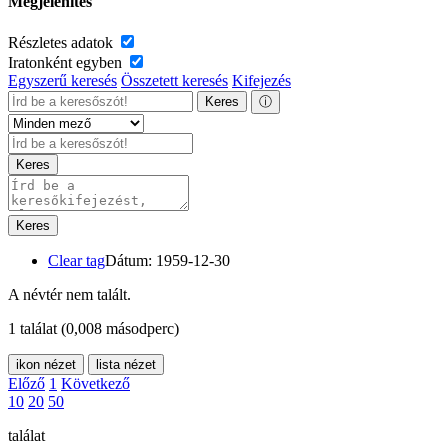
Megjelenítés
Részletes adatok
Iratonként egyben
Egyszerű keresés
Összetett keresés
Kifejezés
Keres
ⓘ
Keres
Keres
Clear tag
Dátum: 1959-12-30
A névtér nem talált.
1 találat
(0,008 másodperc)
ikon nézet
lista nézet
Előző
1
Következő
10
20
50
találat