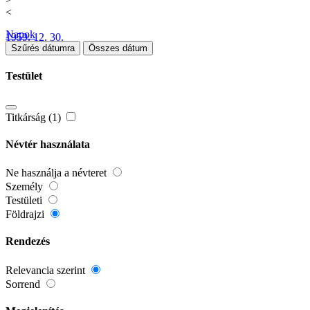
<
Napok
1959. 12. 30.
Szűrés dátumra
Összes dátum
Testület
Titkárság (1)
Névtér használata
Ne használja a névteret
Személy
Testületi
Földrajzi
Rendezés
Relevancia szerint
Sorrend