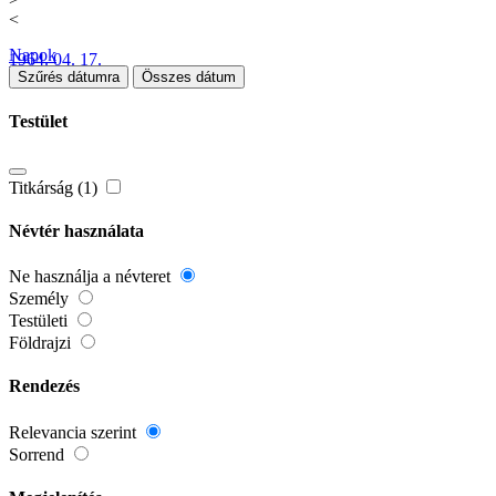
<
Napok
1964. 04. 17.
Szűrés dátumra
Összes dátum
Testület
Titkárság (1)
Névtér használata
Ne használja a névteret
Személy
Testületi
Földrajzi
Rendezés
Relevancia szerint
Sorrend