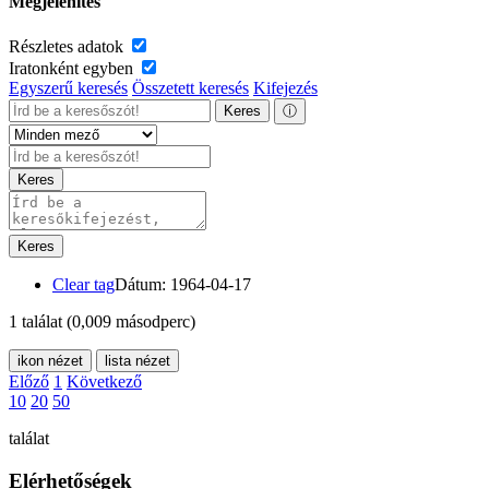
Megjelenítés
Részletes adatok
Iratonként egyben
Egyszerű keresés
Összetett keresés
Kifejezés
Keres
ⓘ
Keres
Keres
Clear tag
Dátum: 1964-04-17
1 találat
(0,009 másodperc)
ikon nézet
lista nézet
Előző
1
Következő
10
20
50
találat
Elérhetőségek