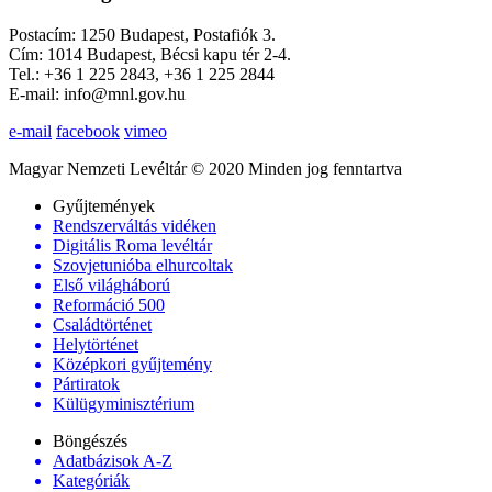
Postacím: 1250 Budapest, Postafiók 3.
Cím: 1014 Budapest, Bécsi kapu tér 2-4.
Tel.: +36 1 225 2843, +36 1 225 2844
E-mail: info@mnl.gov.hu
e-mail
facebook
vimeo
Magyar Nemzeti Levéltár © 2020 Minden jog fenntartva
Gyűjtemények
Rendszerváltás vidéken
Digitális Roma levéltár
Szovjetunióba elhurcoltak
Első világháború
Reformáció 500
Családtörténet
Helytörténet
Középkori gyűjtemény
Pártiratok
Külügyminisztérium
Böngészés
Adatbázisok A-Z
Kategóriák