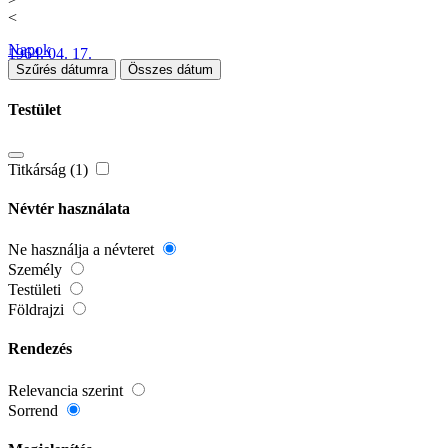
<
Napok
1964. 04. 17.
Szűrés dátumra
Összes dátum
Testület
Titkárság (1)
Névtér használata
Ne használja a névteret
Személy
Testületi
Földrajzi
Rendezés
Relevancia szerint
Sorrend