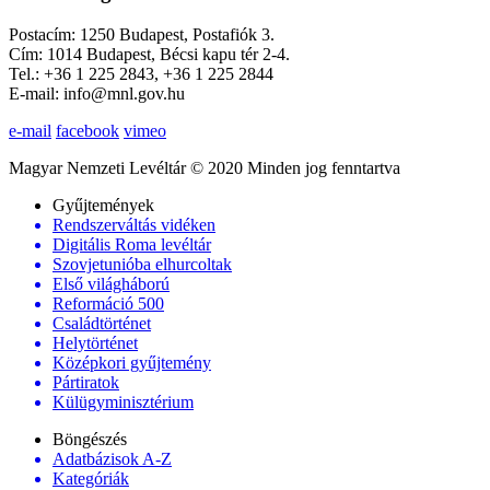
Postacím: 1250 Budapest, Postafiók 3.
Cím: 1014 Budapest, Bécsi kapu tér 2-4.
Tel.: +36 1 225 2843, +36 1 225 2844
E-mail: info@mnl.gov.hu
e-mail
facebook
vimeo
Magyar Nemzeti Levéltár © 2020 Minden jog fenntartva
Gyűjtemények
Rendszerváltás vidéken
Digitális Roma levéltár
Szovjetunióba elhurcoltak
Első világháború
Reformáció 500
Családtörténet
Helytörténet
Középkori gyűjtemény
Pártiratok
Külügyminisztérium
Böngészés
Adatbázisok A-Z
Kategóriák