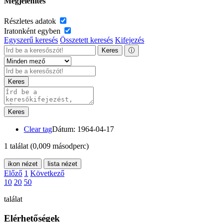
Megjelenítés
Részletes adatok
Iratonként egyben
Egyszerű keresés
Összetett keresés
Kifejezés
Keres
ⓘ
Keres
Keres
Clear tag
Dátum: 1964-04-17
1 találat
(0,009 másodperc)
ikon nézet
lista nézet
Előző
1
Következő
10
20
50
találat
Elérhetőségek