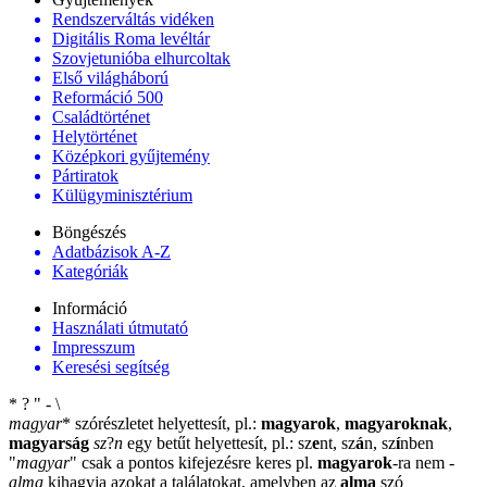
Rendszerváltás vidéken
Digitális Roma levéltár
Szovjetunióba elhurcoltak
Első világháború
Reformáció 500
Családtörténet
Helytörténet
Középkori gyűjtemény
Pártiratok
Külügyminisztérium
Böngészés
Adatbázisok A-Z
Kategóriák
Információ
Használati útmutató
Impresszum
Keresési segítség
*
?
"
-
\
magyar
*
szórészletet helyettesít, pl.:
magyarok
,
magyaroknak
,
magyarság
sz
?
n
egy betűt helyettesít, pl.: sz
e
nt, sz
á
n, sz
í
nben
"
magyar
"
csak a pontos kifejezésre keres pl.
magyarok
-ra nem
-
alma
kihagyja azokat a találatokat, amelyben az
alma
szó