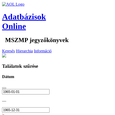
Adatbázisok
Online
MSZMP jegyzőkönyvek
Keresés
Hierarchia
Információ
Találatok szűrése
Dátum
—
>