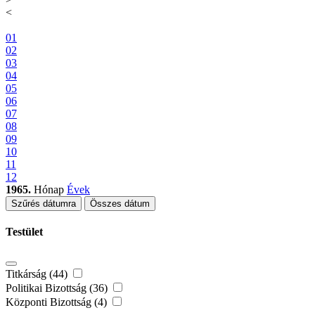
<
01
02
03
04
05
06
07
08
09
10
11
12
1965.
Hónap
Évek
Szűrés dátumra
Összes dátum
Testület
Titkárság (44)
Politikai Bizottság (36)
Központi Bizottság (4)