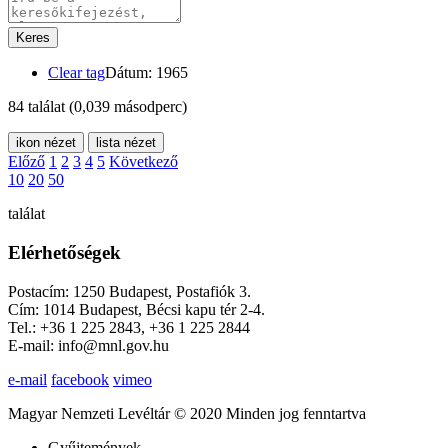
Keres
Clear tag
Dátum: 1965
84 találat
(0,039 másodperc)
ikon nézet
lista nézet
Előző
1
2
3
4
5
Következő
10
20
50
találat
Elérhetőségek
Postacím: 1250 Budapest, Postafiók 3.
Cím: 1014 Budapest, Bécsi kapu tér 2-4.
Tel.: +36 1 225 2843, +36 1 225 2844
E-mail: info@mnl.gov.hu
e-mail
facebook
vimeo
Magyar Nemzeti Levéltár © 2020 Minden jog fenntartva
Gyűjtemények