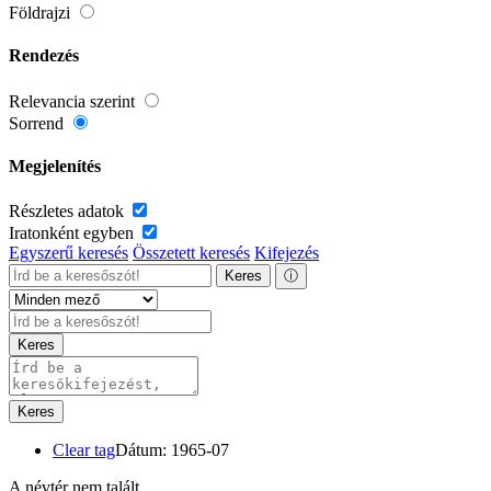
Földrajzi
Rendezés
Relevancia szerint
Sorrend
Megjelenítés
Részletes adatok
Iratonként egyben
Egyszerű keresés
Összetett keresés
Kifejezés
Keres
ⓘ
Keres
Keres
Clear tag
Dátum: 1965-07
A névtér nem talált.