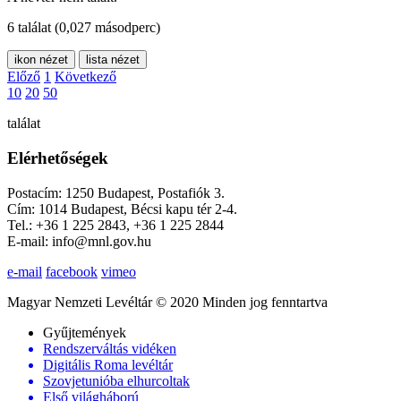
6 találat
(0,027 másodperc)
ikon nézet
lista nézet
Előző
1
Következő
10
20
50
találat
Elérhetőségek
Postacím: 1250 Budapest, Postafiók 3.
Cím: 1014 Budapest, Bécsi kapu tér 2-4.
Tel.: +36 1 225 2843, +36 1 225 2844
E-mail: info@mnl.gov.hu
e-mail
facebook
vimeo
Magyar Nemzeti Levéltár © 2020 Minden jog fenntartva
Gyűjtemények
Rendszerváltás vidéken
Digitális Roma levéltár
Szovjetunióba elhurcoltak
Első világháború