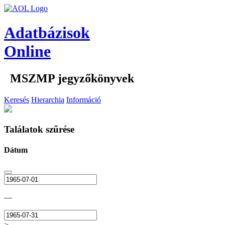
Adatbázisok
Online
MSZMP jegyzőkönyvek
Keresés
Hierarchia
Információ
Találatok szűrése
Dátum
—
>