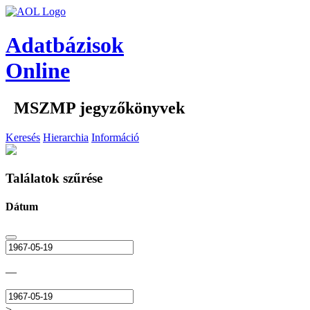
Adatbázisok
Online
MSZMP jegyzőkönyvek
Keresés
Hierarchia
Információ
Találatok szűrése
Dátum
—
>