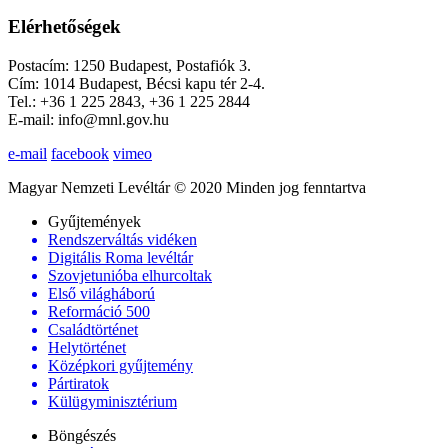
Elérhetőségek
Postacím: 1250 Budapest, Postafiók 3.
Cím: 1014 Budapest, Bécsi kapu tér 2-4.
Tel.: +36 1 225 2843, +36 1 225 2844
E-mail: info@mnl.gov.hu
e-mail
facebook
vimeo
Magyar Nemzeti Levéltár © 2020 Minden jog fenntartva
Gyűjtemények
Rendszerváltás vidéken
Digitális Roma levéltár
Szovjetunióba elhurcoltak
Első világháború
Reformáció 500
Családtörténet
Helytörténet
Középkori gyűjtemény
Pártiratok
Külügyminisztérium
Böngészés