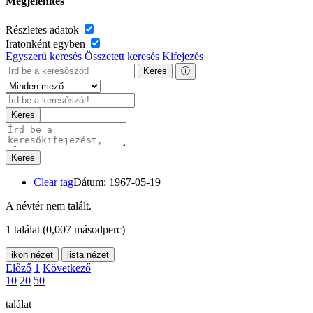
Megjelenítés
Részletes adatok
Iratonként egyben
Egyszerű keresés
Összetett keresés
Kifejezés
Keres
ⓘ
Keres
Keres
Clear tag
Dátum: 1967-05-19
A névtér nem talált.
1 találat
(0,007 másodperc)
ikon nézet
lista nézet
Előző
1
Következő
10
20
50
találat