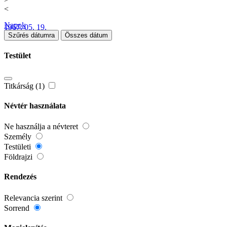
<
Napok
1967. 05. 19.
Szűrés dátumra
Összes dátum
Testület
Titkárság (1)
Névtér használata
Ne használja a névteret
Személy
Testületi
Földrajzi
Rendezés
Relevancia szerint
Sorrend