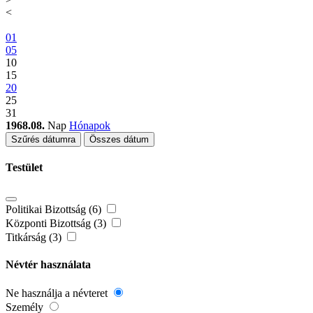
<
01
05
10
15
20
25
31
1968.08.
Nap
Hónapok
Szűrés dátumra
Összes dátum
Testület
Politikai Bizottság (6)
Központi Bizottság (3)
Titkárság (3)
Névtér használata
Ne használja a névteret
Személy