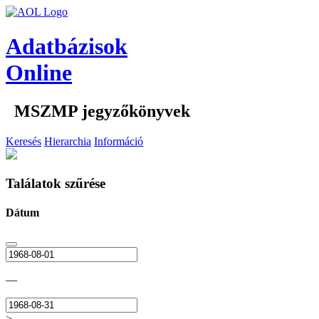
Adatbázisok
Online
MSZMP jegyzőkönyvek
Keresés
Hierarchia
Információ
Találatok szűrése
Dátum
—
>