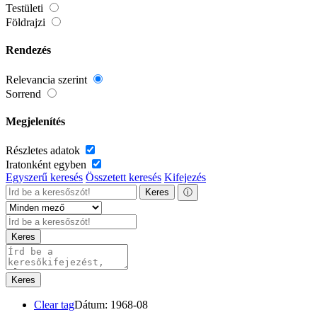
Testületi
Földrajzi
Rendezés
Relevancia szerint
Sorrend
Megjelenítés
Részletes adatok
Iratonként egyben
Egyszerű keresés
Összetett keresés
Kifejezés
Keres
ⓘ
Keres
Keres
Clear tag
Dátum: 1968-08