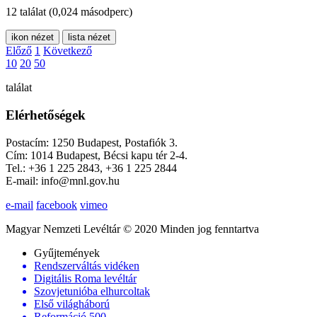
12 találat
(0,024 másodperc)
ikon nézet
lista nézet
Előző
1
Következő
10
20
50
találat
Elérhetőségek
Postacím: 1250 Budapest, Postafiók 3.
Cím: 1014 Budapest, Bécsi kapu tér 2-4.
Tel.: +36 1 225 2843, +36 1 225 2844
E-mail: info@mnl.gov.hu
e-mail
facebook
vimeo
Magyar Nemzeti Levéltár © 2020 Minden jog fenntartva
Gyűjtemények
Rendszerváltás vidéken
Digitális Roma levéltár
Szovjetunióba elhurcoltak
Első világháború
Reformáció 500