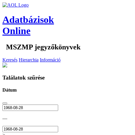
Adatbázisok
Online
MSZMP jegyzőkönyvek
Keresés
Hierarchia
Információ
Találatok szűrése
Dátum
—
>