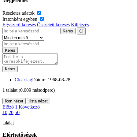
Megjelenítés
Részletes adatok
Iratonként egyben
Egyszerű keresés
Összetett keresés
Kifejezés
Keres
ⓘ
Keres
Keres
Clear tag
Dátum: 1968-08-28
1 találat
(0,009 másodperc)
ikon nézet
lista nézet
Előző
1
Következő
10
20
50
találat
Elérhetőségek