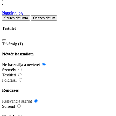
<
Napok
1968. 08. 28.
Szűrés dátumra
Összes dátum
Testület
Titkárság (1)
Névtér használata
Ne használja a névteret
Személy
Testületi
Földrajzi
Rendezés
Relevancia szerint
Sorrend