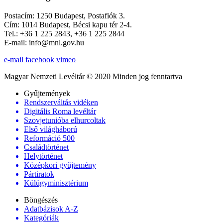
Postacím: 1250 Budapest, Postafiók 3.
Cím: 1014 Budapest, Bécsi kapu tér 2-4.
Tel.: +36 1 225 2843, +36 1 225 2844
E-mail: info@mnl.gov.hu
e-mail
facebook
vimeo
Magyar Nemzeti Levéltár © 2020 Minden jog fenntartva
Gyűjtemények
Rendszerváltás vidéken
Digitális Roma levéltár
Szovjetunióba elhurcoltak
Első világháború
Reformáció 500
Családtörténet
Helytörténet
Középkori gyűjtemény
Pártiratok
Külügyminisztérium
Böngészés
Adatbázisok A-Z
Kategóriák