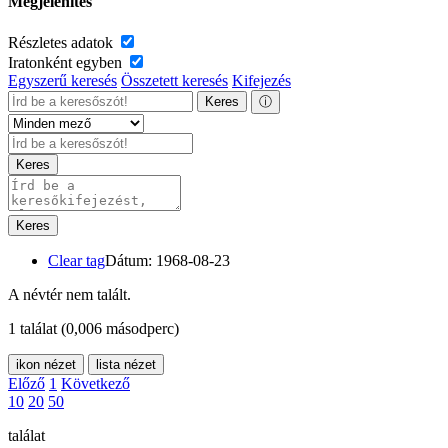
Megjelenítés
Részletes adatok
Iratonként egyben
Egyszerű keresés
Összetett keresés
Kifejezés
Keres
ⓘ
Keres
Keres
Clear tag
Dátum: 1968-08-23
A névtér nem talált.
1 találat
(0,006 másodperc)
ikon nézet
lista nézet
Előző
1
Következő
10
20
50
találat