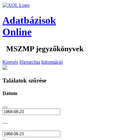
Adatbázisok
Online
MSZMP jegyzőkönyvek
Keresés
Hierarchia
Információ
Találatok szűrése
Dátum
—
>