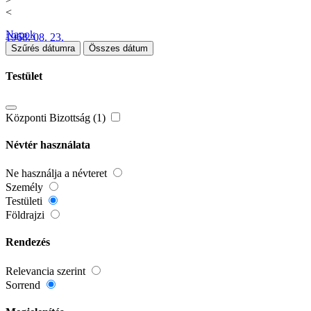
<
Napok
1968. 08. 23.
Szűrés dátumra
Összes dátum
Testület
Központi Bizottság (1)
Névtér használata
Ne használja a névteret
Személy
Testületi
Földrajzi
Rendezés
Relevancia szerint
Sorrend