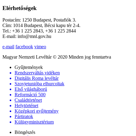
Elérhetőségek
Postacím: 1250 Budapest, Postafiók 3.
Cím: 1014 Budapest, Bécsi kapu tér 2-4.
Tel.: +36 1 225 2843, +36 1 225 2844
E-mail: info@mnl.gov.hu
e-mail
facebook
vimeo
Magyar Nemzeti Levéltár © 2020 Minden jog fenntartva
Gyűjtemények
Rendszerváltás vidéken
Digitális Roma levéltár
Szovjetunióba elhurcoltak
Első világháború
Reformáció 500
Családtörténet
Helytörténet
Középkori gyűjtemény
Pártiratok
Külügyminisztérium
Böngészés