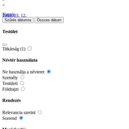
<
Napok
1969. 03. 12.
Szűrés dátumra
Összes dátum
Testület
Titkárság (1)
Névtér használata
Ne használja a névteret
Személy
Testületi
Földrajzi
Rendezés
Relevancia szerint
Sorrend