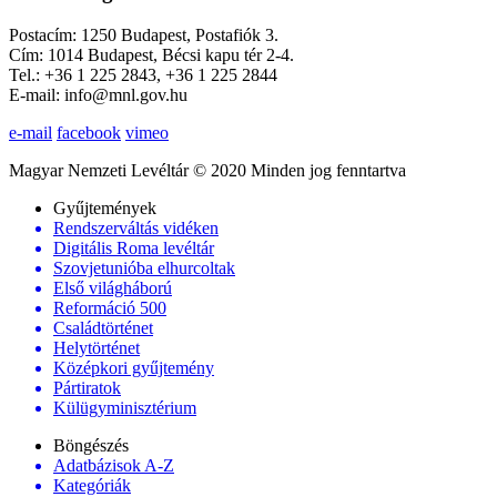
Postacím: 1250 Budapest, Postafiók 3.
Cím: 1014 Budapest, Bécsi kapu tér 2-4.
Tel.: +36 1 225 2843, +36 1 225 2844
E-mail: info@mnl.gov.hu
e-mail
facebook
vimeo
Magyar Nemzeti Levéltár © 2020 Minden jog fenntartva
Gyűjtemények
Rendszerváltás vidéken
Digitális Roma levéltár
Szovjetunióba elhurcoltak
Első világháború
Reformáció 500
Családtörténet
Helytörténet
Középkori gyűjtemény
Pártiratok
Külügyminisztérium
Böngészés
Adatbázisok A-Z
Kategóriák