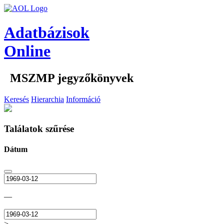
Adatbázisok
Online
MSZMP jegyzőkönyvek
Keresés
Hierarchia
Információ
Találatok szűrése
Dátum
—
>