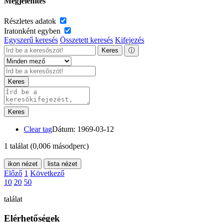
Megjelenítés
Részletes adatok
Iratonként egyben
Egyszerű keresés
Összetett keresés
Kifejezés
Keres
ⓘ
Keres
Keres
Clear tag
Dátum: 1969-03-12
1 találat
(0,006 másodperc)
ikon nézet
lista nézet
Előző
1
Következő
10
20
50
találat
Elérhetőségek