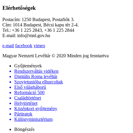
Elérhetőségek
Postacím: 1250 Budapest, Postafiók 3.
Cím: 1014 Budapest, Bécsi kapu tér 2-4.
Tel.: +36 1 225 2843, +36 1 225 2844
E-mail: info@mnl.gov.hu
e-mail
facebook
vimeo
Magyar Nemzeti Levéltár © 2020 Minden jog fenntartva
Gyűjtemények
Rendszerváltás vidéken
Digitális Roma levéltár
Szovjetunióba elhurcoltak
Első világháború
Reformáció 500
Családtörténet
Helytörténet
Középkori gyűjtemény
Pártiratok
Külügyminisztérium
Böngészés