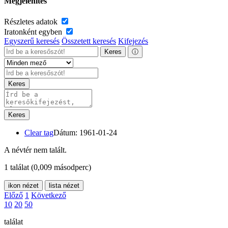
Megjelenítés
Részletes adatok
Iratonként egyben
Egyszerű keresés
Összetett keresés
Kifejezés
Keres
ⓘ
Keres
Keres
Clear tag
Dátum: 1961-01-24
A névtér nem talált.
1 találat
(0,009 másodperc)
ikon nézet
lista nézet
Előző
1
Következő
10
20
50
találat