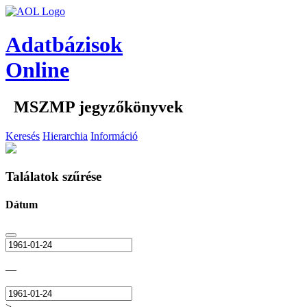
Adatbázisok
Online
MSZMP jegyzőkönyvek
Keresés
Hierarchia
Információ
Találatok szűrése
Dátum
—
>