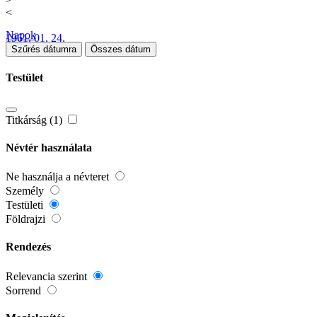
<
Napok
1961. 01. 24.
Szűrés dátumra
Összes dátum
Testület
Titkárság (1)
Névtér használata
Ne használja a névteret
Személy
Testületi
Földrajzi
Rendezés
Relevancia szerint
Sorrend