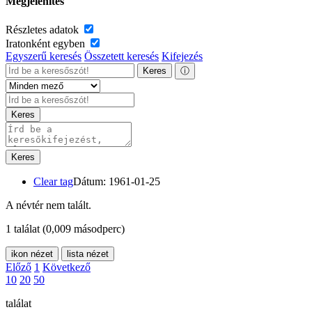
Megjelenítés
Részletes adatok
Iratonként egyben
Egyszerű keresés
Összetett keresés
Kifejezés
Keres
ⓘ
Keres
Keres
Clear tag
Dátum: 1961-01-25
A névtér nem talált.
1 találat
(0,009 másodperc)
ikon nézet
lista nézet
Előző
1
Következő
10
20
50
találat