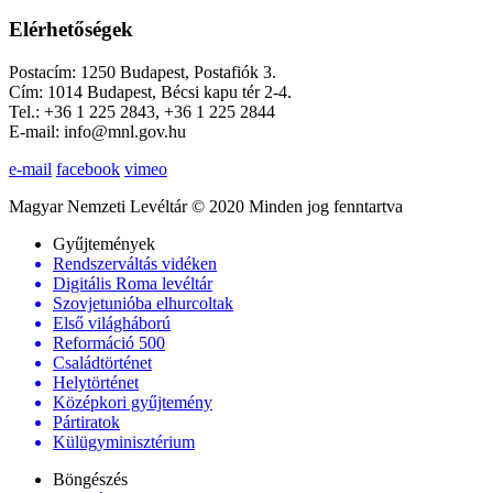
Elérhetőségek
Postacím: 1250 Budapest, Postafiók 3.
Cím: 1014 Budapest, Bécsi kapu tér 2-4.
Tel.: +36 1 225 2843, +36 1 225 2844
E-mail: info@mnl.gov.hu
e-mail
facebook
vimeo
Magyar Nemzeti Levéltár © 2020 Minden jog fenntartva
Gyűjtemények
Rendszerváltás vidéken
Digitális Roma levéltár
Szovjetunióba elhurcoltak
Első világháború
Reformáció 500
Családtörténet
Helytörténet
Középkori gyűjtemény
Pártiratok
Külügyminisztérium
Böngészés