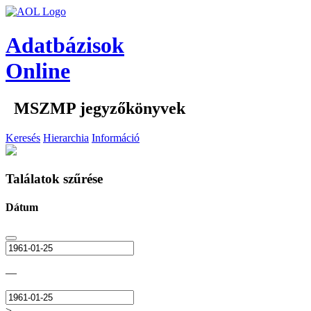
Adatbázisok
Online
MSZMP jegyzőkönyvek
Keresés
Hierarchia
Információ
Találatok szűrése
Dátum
—
>