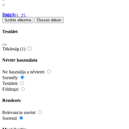
<
Napok
1961. 01. 25.
Szűrés dátumra
Összes dátum
Testület
Titkárság (1)
Névtér használata
Ne használja a névteret
Személy
Testületi
Földrajzi
Rendezés
Relevancia szerint
Sorrend