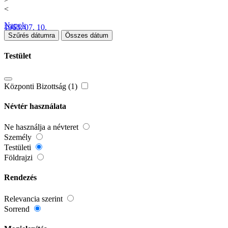
<
Napok
1963. 07. 10.
Szűrés dátumra
Összes dátum
Testület
Központi Bizottság (1)
Névtér használata
Ne használja a névteret
Személy
Testületi
Földrajzi
Rendezés
Relevancia szerint
Sorrend