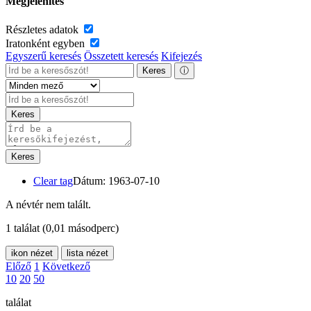
Megjelenítés
Részletes adatok
Iratonként egyben
Egyszerű keresés
Összetett keresés
Kifejezés
Keres
ⓘ
Keres
Keres
Clear tag
Dátum: 1963-07-10
A névtér nem talált.
1 találat
(0,01 másodperc)
ikon nézet
lista nézet
Előző
1
Következő
10
20
50
találat