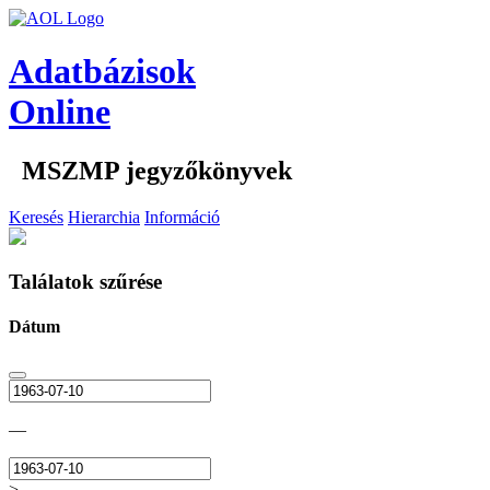
Adatbázisok
Online
MSZMP jegyzőkönyvek
Keresés
Hierarchia
Információ
Találatok szűrése
Dátum
—
>