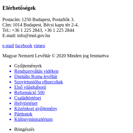
Elérhetőségek
Postacím: 1250 Budapest, Postafiók 3.
Cím: 1014 Budapest, Bécsi kapu tér 2-4.
Tel.: +36 1 225 2843, +36 1 225 2844
E-mail: info@mnl.gov.hu
e-mail
facebook
vimeo
Magyar Nemzeti Levéltár © 2020 Minden jog fenntartva
Gyűjtemények
Rendszerváltás vidéken
Digitális Roma levéltár
Szovjetunióba elhurcoltak
Első világháború
Reformáció 500
Családtörténet
Helytörténet
Középkori gyűjtemény
Pártiratok
Külügyminisztérium
Böngészés