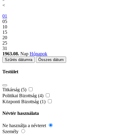
<
01
05
10
15
20
25
31
1963.08.
Nap
Hónapok
Szűrés dátumra
Összes dátum
Testület
Titkárság (5)
Politikai Bizottság (4)
Központi Bizottság (1)
Névtér használata
Ne használja a névteret
Személy