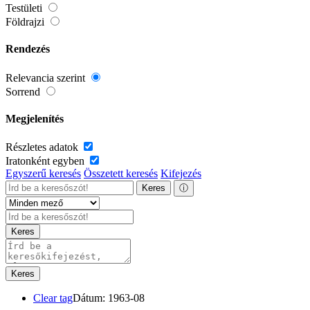
Testületi
Földrajzi
Rendezés
Relevancia szerint
Sorrend
Megjelenítés
Részletes adatok
Iratonként egyben
Egyszerű keresés
Összetett keresés
Kifejezés
Keres
ⓘ
Keres
Keres
Clear tag
Dátum: 1963-08