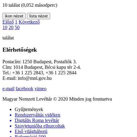
10 találat
(0,052 másodperc)
ikon nézet
lista nézet
Előző
1
Következő
10
20
50
találat
Elérhetőségek
Postacím: 1250 Budapest, Postafiók 3.
Cím: 1014 Budapest, Bécsi kapu tér 2-4.
Tel.: +36 1 225 2843, +36 1 225 2844
E-mail: info@mnl.gov.hu
e-mail
facebook
vimeo
Magyar Nemzeti Levéltár © 2020 Minden jog fenntartva
Gyűjtemények
Rendszerváltás vidéken
Digitális Roma levéltár
Szovjetunióba elhurcoltak
Első világháború
Reformáció 500