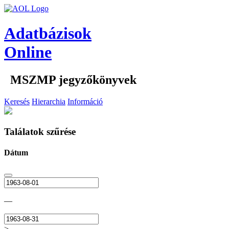
Adatbázisok
Online
MSZMP jegyzőkönyvek
Keresés
Hierarchia
Információ
Találatok szűrése
Dátum
—
>