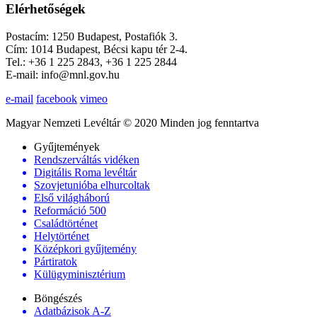
Elérhetőségek
Postacím: 1250 Budapest, Postafiók 3.
Cím: 1014 Budapest, Bécsi kapu tér 2-4.
Tel.: +36 1 225 2843, +36 1 225 2844
E-mail: info@mnl.gov.hu
e-mail
facebook
vimeo
Magyar Nemzeti Levéltár © 2020 Minden jog fenntartva
Gyűjtemények
Rendszerváltás vidéken
Digitális Roma levéltár
Szovjetunióba elhurcoltak
Első világháború
Reformáció 500
Családtörténet
Helytörténet
Középkori gyűjtemény
Pártiratok
Külügyminisztérium
Böngészés
Adatbázisok A-Z