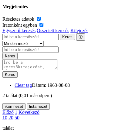
Megjelenítés
Részletes adatok
Iratonként egyben
Egyszerű keresés
Összetett keresés
Kifejezés
Keres
ⓘ
Keres
Keres
Clear tag
Dátum: 1963-08-08
2 találat
(0,01 másodperc)
ikon nézet
lista nézet
Előző
1
Következő
10
20
50
találat