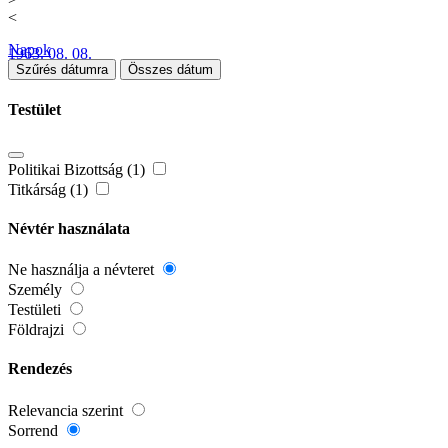
<
Napok
1963. 08. 08.
Szűrés dátumra
Összes dátum
Testület
Politikai Bizottság (1)
Titkárság (1)
Névtér használata
Ne használja a névteret
Személy
Testületi
Földrajzi
Rendezés
Relevancia szerint
Sorrend