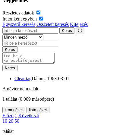
Megjelenítés
Részletes adatok
Iratonként egyben
Egyszerű keresés
Összetett keresés
Kifejezés
Keres
ⓘ
Keres
Keres
Clear tag
Dátum: 1963-03-01
A névtér nem talált.
1 találat
(0,009 másodperc)
ikon nézet
lista nézet
Előző
1
Következő
10
20
50
találat