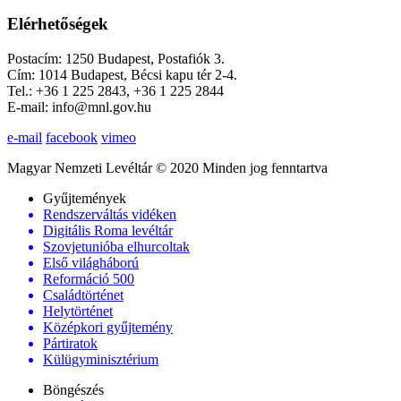
Elérhetőségek
Postacím: 1250 Budapest, Postafiók 3.
Cím: 1014 Budapest, Bécsi kapu tér 2-4.
Tel.: +36 1 225 2843, +36 1 225 2844
E-mail: info@mnl.gov.hu
e-mail
facebook
vimeo
Magyar Nemzeti Levéltár © 2020 Minden jog fenntartva
Gyűjtemények
Rendszerváltás vidéken
Digitális Roma levéltár
Szovjetunióba elhurcoltak
Első világháború
Reformáció 500
Családtörténet
Helytörténet
Középkori gyűjtemény
Pártiratok
Külügyminisztérium
Böngészés