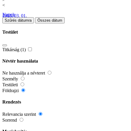
<
Napok
1963. 03. 01.
Szűrés dátumra
Összes dátum
Testület
Titkárság (1)
Névtér használata
Ne használja a névteret
Személy
Testületi
Földrajzi
Rendezés
Relevancia szerint
Sorrend