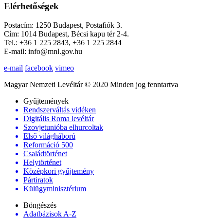
Elérhetőségek
Postacím: 1250 Budapest, Postafiók 3.
Cím: 1014 Budapest, Bécsi kapu tér 2-4.
Tel.: +36 1 225 2843, +36 1 225 2844
E-mail: info@mnl.gov.hu
e-mail
facebook
vimeo
Magyar Nemzeti Levéltár © 2020 Minden jog fenntartva
Gyűjtemények
Rendszerváltás vidéken
Digitális Roma levéltár
Szovjetunióba elhurcoltak
Első világháború
Reformáció 500
Családtörténet
Helytörténet
Középkori gyűjtemény
Pártiratok
Külügyminisztérium
Böngészés
Adatbázisok A-Z