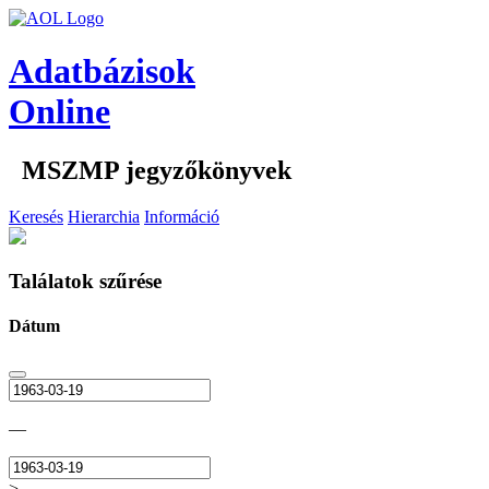
Adatbázisok
Online
MSZMP jegyzőkönyvek
Keresés
Hierarchia
Információ
Találatok szűrése
Dátum
—
>