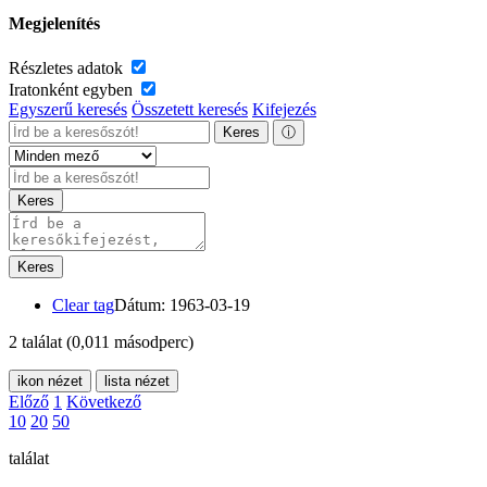
Megjelenítés
Részletes adatok
Iratonként egyben
Egyszerű keresés
Összetett keresés
Kifejezés
Keres
ⓘ
Keres
Keres
Clear tag
Dátum: 1963-03-19
2 találat
(0,011 másodperc)
ikon nézet
lista nézet
Előző
1
Következő
10
20
50
találat