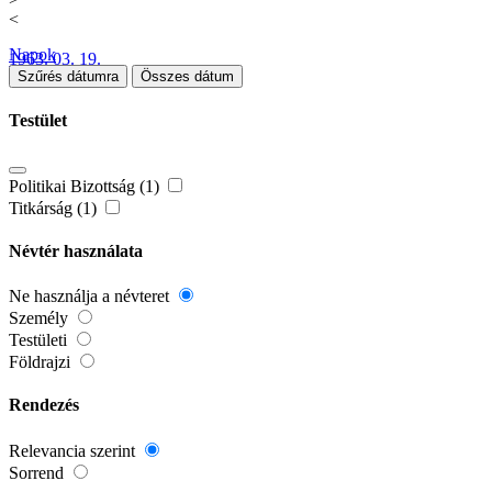
<
Napok
1963. 03. 19.
Szűrés dátumra
Összes dátum
Testület
Politikai Bizottság (1)
Titkárság (1)
Névtér használata
Ne használja a névteret
Személy
Testületi
Földrajzi
Rendezés
Relevancia szerint
Sorrend