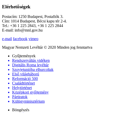
Elérhetőségek
Postacím: 1250 Budapest, Postafiók 3.
Cím: 1014 Budapest, Bécsi kapu tér 2-4.
Tel.: +36 1 225 2843, +36 1 225 2844
E-mail: info@mnl.gov.hu
e-mail
facebook
vimeo
Magyar Nemzeti Levéltár © 2020 Minden jog fenntartva
Gyűjtemények
Rendszerváltás vidéken
Digitális Roma levéltár
Szovjetunióba elhurcoltak
Első világháború
Reformáció 500
Családtörténet
Helytörténet
Középkori gyűjtemény
Pártiratok
Külügyminisztérium
Böngészés