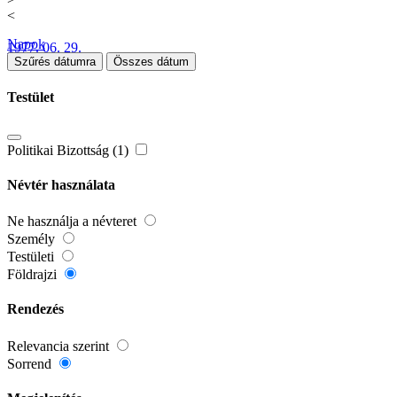
<
Napok
1977. 06. 29.
Szűrés dátumra
Összes dátum
Testület
Politikai Bizottság (1)
Névtér használata
Ne használja a névteret
Személy
Testületi
Földrajzi
Rendezés
Relevancia szerint
Sorrend