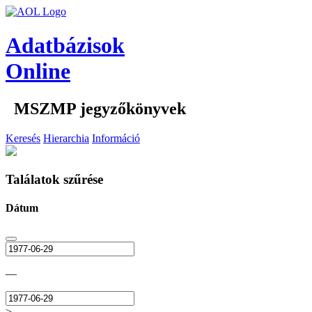
Adatbázisok
Online
MSZMP jegyzőkönyvek
Keresés
Hierarchia
Információ
Találatok szűrése
Dátum
—
>