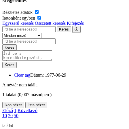
Megjelenítés
Részletes adatok
Iratonként egyben
Egyszerű keresés
Összetett keresés
Kifejezés
Keres
ⓘ
Keres
Keres
Clear tag
Dátum: 1977-06-29
A névtér nem talált.
1 találat
(0,007 másodperc)
ikon nézet
lista nézet
Előző
1
Következő
10
20
50
találat