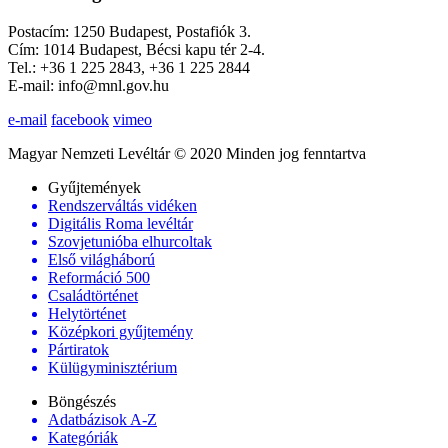
Postacím: 1250 Budapest, Postafiók 3.
Cím: 1014 Budapest, Bécsi kapu tér 2-4.
Tel.: +36 1 225 2843, +36 1 225 2844
E-mail: info@mnl.gov.hu
e-mail
facebook
vimeo
Magyar Nemzeti Levéltár © 2020 Minden jog fenntartva
Gyűjtemények
Rendszerváltás vidéken
Digitális Roma levéltár
Szovjetunióba elhurcoltak
Első világháború
Reformáció 500
Családtörténet
Helytörténet
Középkori gyűjtemény
Pártiratok
Külügyminisztérium
Böngészés
Adatbázisok A-Z
Kategóriák