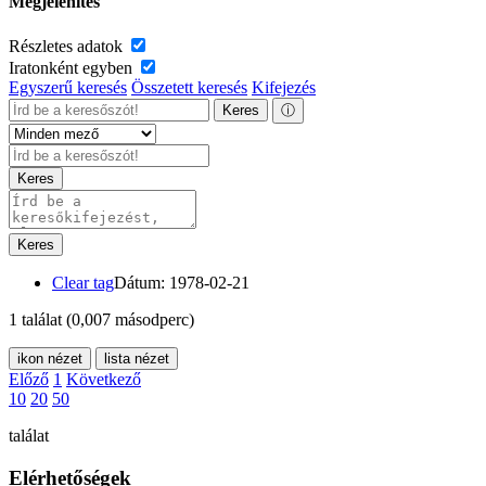
Megjelenítés
Részletes adatok
Iratonként egyben
Egyszerű keresés
Összetett keresés
Kifejezés
Keres
ⓘ
Keres
Keres
Clear tag
Dátum: 1978-02-21
1 találat
(0,007 másodperc)
ikon nézet
lista nézet
Előző
1
Következő
10
20
50
találat
Elérhetőségek