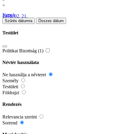
<
Napok
1978. 02. 21.
Szűrés dátumra
Összes dátum
Testület
Politikai Bizottság (1)
Névtér használata
Ne használja a névteret
Személy
Testületi
Földrajzi
Rendezés
Relevancia szerint
Sorrend