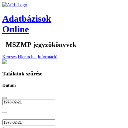
Adatbázisok
Online
MSZMP jegyzőkönyvek
Keresés
Hierarchia
Információ
Találatok szűrése
Dátum
—
>