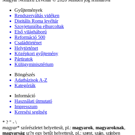
Gyűjtemények
Rendszerváltás vidéken
Digitális Roma levéltár
Szovjetunióba elhurcoltak
Első világháború
Reformáció 500
Családtörténet
Helytörténet
Középkori gyűjtemény
Pártiratok
Külügyminisztérium
Böngészés
Adatbázisok A-Z
Kategóriák
Információ
Használati útmutató
Impresszum
Keresési segítség
*
?
"
-
\
magyar
*
szórészletet helyettesít, pl.:
magyarok
,
magyaroknak
,
magyarság
sz
?
n
egy betűt helyettesít, pl.: sz
e
nt, sz
á
n, sz
í
nben