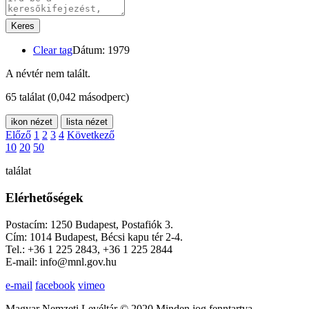
Keres
Clear tag
Dátum: 1979
A névtér nem talált.
65 találat
(0,042 másodperc)
ikon nézet
lista nézet
Előző
1
2
3
4
Következő
10
20
50
találat
Elérhetőségek
Postacím: 1250 Budapest, Postafiók 3.
Cím: 1014 Budapest, Bécsi kapu tér 2-4.
Tel.: +36 1 225 2843, +36 1 225 2844
E-mail: info@mnl.gov.hu
e-mail
facebook
vimeo
Magyar Nemzeti Levéltár © 2020 Minden jog fenntartva