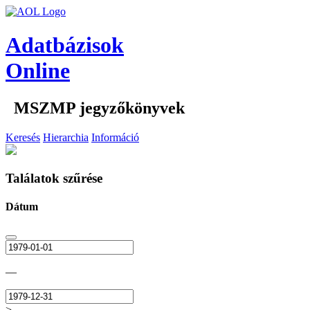
Adatbázisok
Online
MSZMP jegyzőkönyvek
Keresés
Hierarchia
Információ
Találatok szűrése
Dátum
—
>