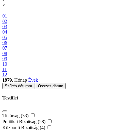
<
01
02
03
04
05
06
07
08
09
10
11
12
1979.
Hónap
Évek
Szűrés dátumra
Összes dátum
Testület
Titkárság (33)
Politikai Bizottság (28)
Központi Bizottság (4)