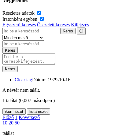
Megjelenítés
Részletes adatok
Iratonként egyben
Egyszerű keresés
Összetett keresés
Kifejezés
Keres
ⓘ
Keres
Keres
Clear tag
Dátum: 1979-10-16
A névtér nem talált.
1 találat
(0,007 másodperc)
ikon nézet
lista nézet
Előző
1
Következő
10
20
50
találat