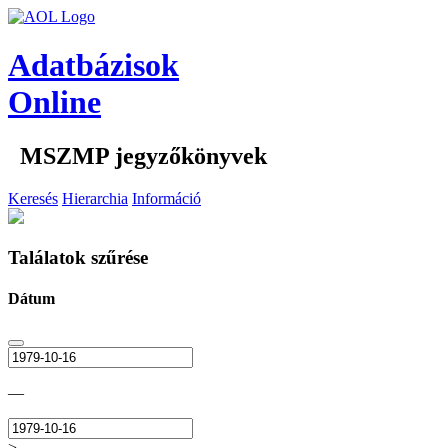
Adatbázisok
Online
MSZMP jegyzőkönyvek
Keresés
Hierarchia
Információ
Találatok szűrése
Dátum
—
>