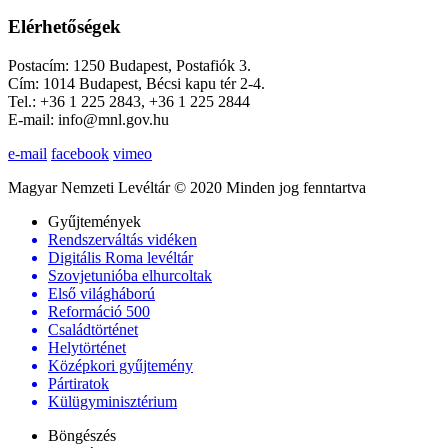
Elérhetőségek
Postacím: 1250 Budapest, Postafiók 3.
Cím: 1014 Budapest, Bécsi kapu tér 2-4.
Tel.: +36 1 225 2843, +36 1 225 2844
E-mail: info@mnl.gov.hu
e-mail
facebook
vimeo
Magyar Nemzeti Levéltár © 2020 Minden jog fenntartva
Gyűjtemények
Rendszerváltás vidéken
Digitális Roma levéltár
Szovjetunióba elhurcoltak
Első világháború
Reformáció 500
Családtörténet
Helytörténet
Középkori gyűjtemény
Pártiratok
Külügyminisztérium
Böngészés