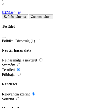
<
Napok
1979. 10. 16.
Szűrés dátumra
Összes dátum
Testület
Politikai Bizottság (1)
Névtér használata
Ne használja a névteret
Személy
Testületi
Földrajzi
Rendezés
Relevancia szerint
Sorrend