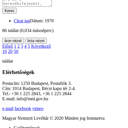
Keres
Clear tag
Dátum: 1970
86 találat
(0,034 másodperc)
ikon nézet
lista nézet
Előző
1
2
3
4
5
Következő
10
20
50
találat
Elérhetőségek
Postacím: 1250 Budapest, Postafiók 3.
Cím: 1014 Budapest, Bécsi kapu tér 2-4.
Tel.: +36 1 225 2843, +36 1 225 2844
E-mail: info@mnl.gov.hu
e-mail
facebook
vimeo
Magyar Nemzeti Levéltár © 2020 Minden jog fenntartva
Gyűjtemények