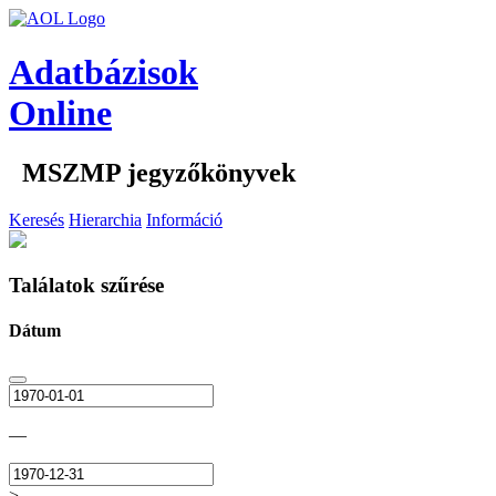
Adatbázisok
Online
MSZMP jegyzőkönyvek
Keresés
Hierarchia
Információ
Találatok szűrése
Dátum
—
>