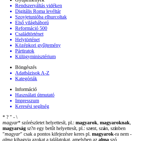
Rendszerváltás vidéken
Digitális Roma levéltár
Szovjetunióba elhurcoltak
Első világháború
Reformáció 500
Családtörténet
Helytörténet
Középkori gyűjtemény
Pártiratok
Külügyminisztérium
Böngészés
Adatbázisok A-Z
Kategóriák
Információ
Használati útmutató
Impresszum
Keresési segítség
*
?
"
-
\
magyar
*
szórészletet helyettesít, pl.:
magyarok
,
magyaroknak
,
magyarság
sz
?
n
egy betűt helyettesít, pl.: sz
e
nt, sz
á
n, sz
í
nben
"
magyar
"
csak a pontos kifejezésre keres pl.
magyarok
-ra nem
-
alma
kihagyja azokat a találatokat, amelyben az
alma
szó