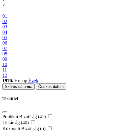
<
01
02
03
04
05
06
07
08
09
10
11
12
1970.
Hónap
Évek
Szűrés dátumra
Összes dátum
Testület
Politikai Bizottság (41)
Titkárság (40)
Központi Bizottság (5)