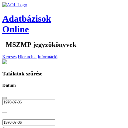
Adatbázisok
Online
MSZMP jegyzőkönyvek
Keresés
Hierarchia
Információ
Találatok szűrése
Dátum
—
>