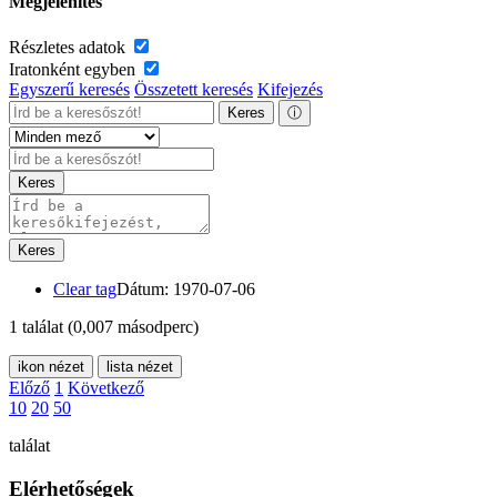
Megjelenítés
Részletes adatok
Iratonként egyben
Egyszerű keresés
Összetett keresés
Kifejezés
Keres
ⓘ
Keres
Keres
Clear tag
Dátum: 1970-07-06
1 találat
(0,007 másodperc)
ikon nézet
lista nézet
Előző
1
Következő
10
20
50
találat
Elérhetőségek