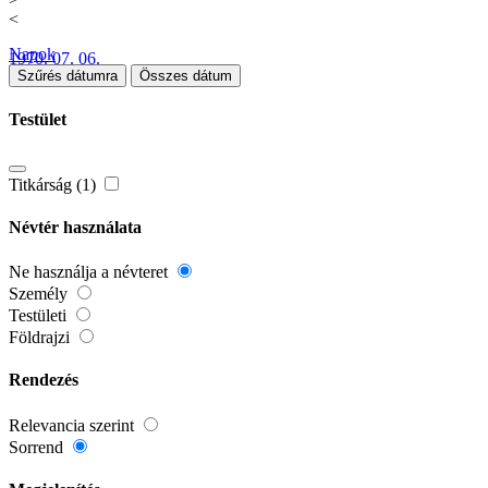
<
Napok
1970. 07. 06.
Szűrés dátumra
Összes dátum
Testület
Titkárság (1)
Névtér használata
Ne használja a névteret
Személy
Testületi
Földrajzi
Rendezés
Relevancia szerint
Sorrend