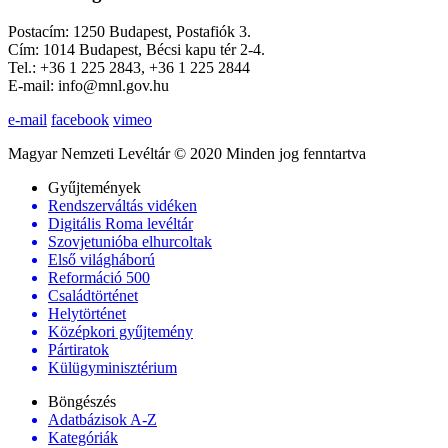
Postacím: 1250 Budapest, Postafiók 3.
Cím: 1014 Budapest, Bécsi kapu tér 2-4.
Tel.: +36 1 225 2843, +36 1 225 2844
E-mail: info@mnl.gov.hu
e-mail
facebook
vimeo
Magyar Nemzeti Levéltár © 2020 Minden jog fenntartva
Gyűjtemények
Rendszerváltás vidéken
Digitális Roma levéltár
Szovjetunióba elhurcoltak
Első világháború
Reformáció 500
Családtörténet
Helytörténet
Középkori gyűjtemény
Pártiratok
Külügyminisztérium
Böngészés
Adatbázisok A-Z
Kategóriák