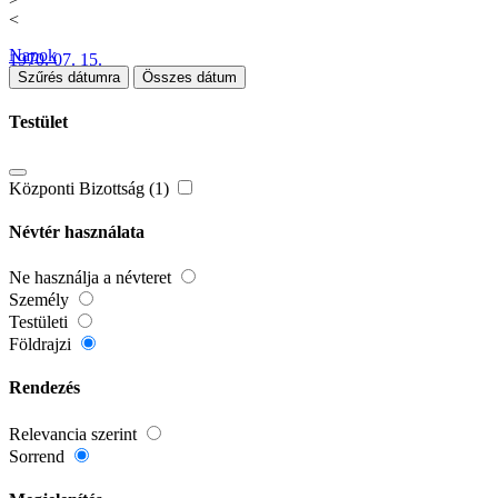
<
Napok
1970. 07. 15.
Szűrés dátumra
Összes dátum
Testület
Központi Bizottság (1)
Névtér használata
Ne használja a névteret
Személy
Testületi
Földrajzi
Rendezés
Relevancia szerint
Sorrend