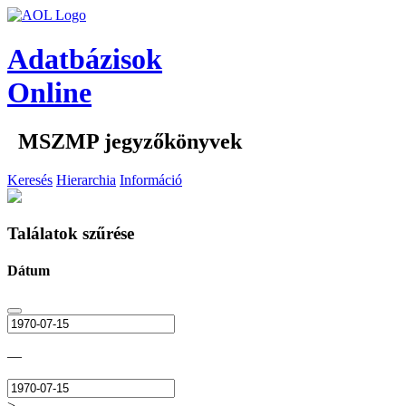
Adatbázisok
Online
MSZMP jegyzőkönyvek
Keresés
Hierarchia
Információ
Találatok szűrése
Dátum
—
>