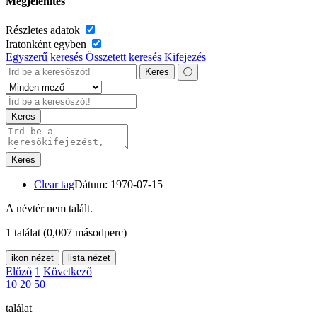
Megjelenítés
Részletes adatok
Iratonként egyben
Egyszerű keresés
Összetett keresés
Kifejezés
Keres
ⓘ
Keres
Keres
Clear tag
Dátum: 1970-07-15
A névtér nem talált.
1 találat
(0,007 másodperc)
ikon nézet
lista nézet
Előző
1
Következő
10
20
50
találat