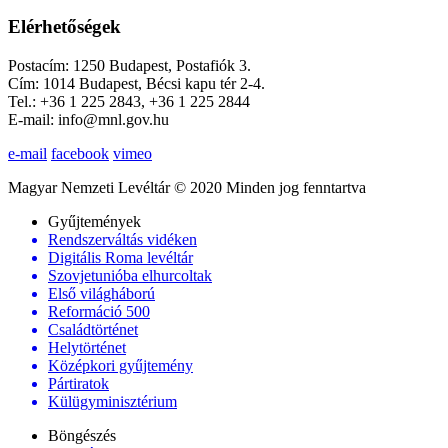
Elérhetőségek
Postacím: 1250 Budapest, Postafiók 3.
Cím: 1014 Budapest, Bécsi kapu tér 2-4.
Tel.: +36 1 225 2843, +36 1 225 2844
E-mail: info@mnl.gov.hu
e-mail
facebook
vimeo
Magyar Nemzeti Levéltár © 2020 Minden jog fenntartva
Gyűjtemények
Rendszerváltás vidéken
Digitális Roma levéltár
Szovjetunióba elhurcoltak
Első világháború
Reformáció 500
Családtörténet
Helytörténet
Középkori gyűjtemény
Pártiratok
Külügyminisztérium
Böngészés