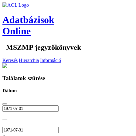
Adatbázisok
Online
MSZMP jegyzőkönyvek
Keresés
Hierarchia
Információ
Találatok szűrése
Dátum
—
>