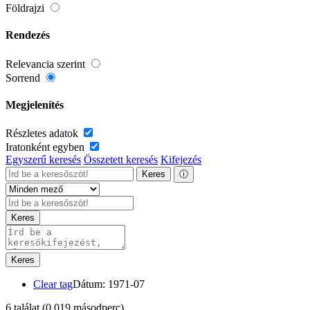
Földrajzi
Rendezés
Relevancia szerint
Sorrend
Megjelenítés
Részletes adatok
Iratonként egyben
Egyszerű keresés
Összetett keresés
Kifejezés
Keres
ⓘ
Keres
Keres
Clear tag
Dátum: 1971-07
6 találat
(0,019 másodperc)