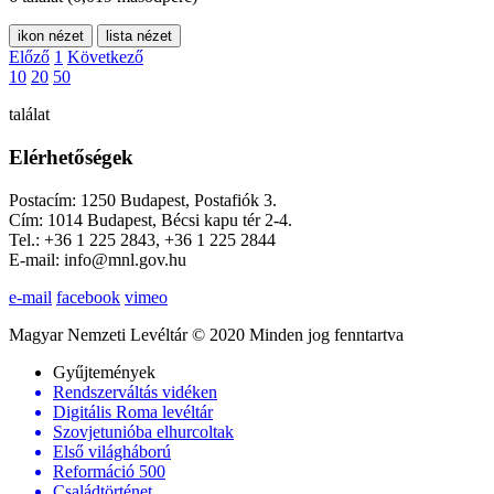
ikon nézet
lista nézet
Előző
1
Következő
10
20
50
találat
Elérhetőségek
Postacím: 1250 Budapest, Postafiók 3.
Cím: 1014 Budapest, Bécsi kapu tér 2-4.
Tel.: +36 1 225 2843, +36 1 225 2844
E-mail: info@mnl.gov.hu
e-mail
facebook
vimeo
Magyar Nemzeti Levéltár © 2020 Minden jog fenntartva
Gyűjtemények
Rendszerváltás vidéken
Digitális Roma levéltár
Szovjetunióba elhurcoltak
Első világháború
Reformáció 500
Családtörténet