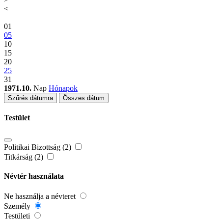
<
01
05
10
15
20
25
31
1971.10.
Nap
Hónapok
Szűrés dátumra
Összes dátum
Testület
Politikai Bizottság (2)
Titkárság (2)
Névtér használata
Ne használja a névteret
Személy
Testületi