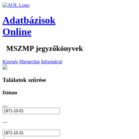
Adatbázisok
Online
MSZMP jegyzőkönyvek
Keresés
Hierarchia
Információ
Találatok szűrése
Dátum
—
>