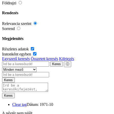
Földrajzi
Rendezés
Relevancia szerint
Sorrend
Megjelenítés
Részletes adatok
Iratonként egyben
Egyszerű keresés
Összetett keresés
Kifejezés
Keres
ⓘ
Keres
Keres
Clear tag
Dátum: 1971-10
A névtér nem talált.