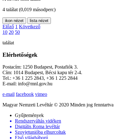
4 találat
(0,019 másodperc)
ikon nézet
lista nézet
Előző
1
Következő
10
20
50
találat
Elérhetőségek
Postacím: 1250 Budapest, Postafiók 3.
Cím: 1014 Budapest, Bécsi kapu tér 2-4.
Tel.: +36 1 225 2843, +36 1 225 2844
E-mail: info@mnl.gov.hu
e-mail
facebook
vimeo
Magyar Nemzeti Levéltár © 2020 Minden jog fenntartva
Gyűjtemények
Rendszerváltás vidéken
Digitális Roma levéltár
Szovjetunióba elhurcoltak
Első világháború