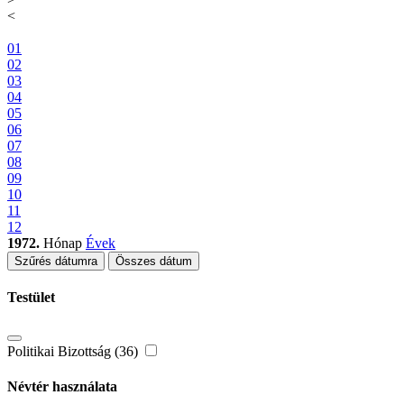
<
01
02
03
04
05
06
07
08
09
10
11
12
1972.
Hónap
Évek
Szűrés dátumra
Összes dátum
Testület
Politikai Bizottság (36)
Névtér használata