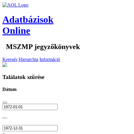
Adatbázisok
Online
MSZMP jegyzőkönyvek
Keresés
Hierarchia
Információ
Találatok szűrése
Dátum
—
>