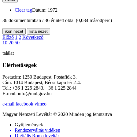
Clear tag
Dátum: 1972
36 dokumentumban / 36 érintett oldal
(0,034 másodperc)
ikon nézet
lista nézet
Előző
1
2
Következő
10
20
50
találat
Elérhetőségek
Postacím: 1250 Budapest, Postafiók 3.
Cím: 1014 Budapest, Bécsi kapu tér 2-4.
Tel.: +36 1 225 2843, +36 1 225 2844
E-mail: info@mnl.gov.hu
e-mail
facebook
vimeo
Magyar Nemzeti Levéltár © 2020 Minden jog fenntartva
Gyűjtemények
Rendszerváltás vidéken
Digitális Roma levéltár