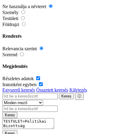
Ne használja a névteret
Személy
Testületi
Földrajzi
Rendezés
Relevancia szerint
Sorrend
Megjelenítés
Részletes adatok
Iratonként egyben
Egyszerű keresés
Összetett keresés
Kifejezés
Keres
ⓘ
Keres
Keres