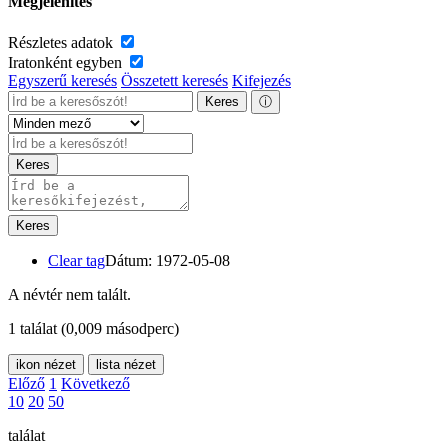
Megjelenítés
Részletes adatok
Iratonként egyben
Egyszerű keresés
Összetett keresés
Kifejezés
Keres
ⓘ
Keres
Keres
Clear tag
Dátum: 1972-05-08
A névtér nem talált.
1 találat
(0,009 másodperc)
ikon nézet
lista nézet
Előző
1
Következő
10
20
50
találat