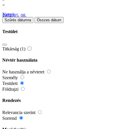
<
Napok
1972. 05. 08.
Szűrés dátumra
Összes dátum
Testület
Titkárság (1)
Névtér használata
Ne használja a névteret
Személy
Testületi
Földrajzi
Rendezés
Relevancia szerint
Sorrend