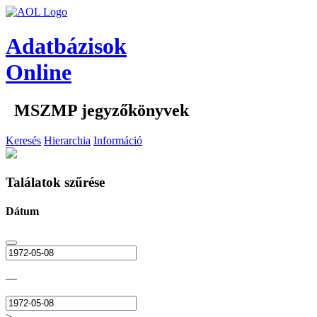
Adatbázisok
Online
MSZMP jegyzőkönyvek
Keresés
Hierarchia
Információ
Találatok szűrése
Dátum
—
>