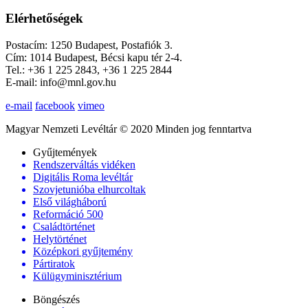
Elérhetőségek
Postacím: 1250 Budapest, Postafiók 3.
Cím: 1014 Budapest, Bécsi kapu tér 2-4.
Tel.: +36 1 225 2843, +36 1 225 2844
E-mail: info@mnl.gov.hu
e-mail
facebook
vimeo
Magyar Nemzeti Levéltár © 2020 Minden jog fenntartva
Gyűjtemények
Rendszerváltás vidéken
Digitális Roma levéltár
Szovjetunióba elhurcoltak
Első világháború
Reformáció 500
Családtörténet
Helytörténet
Középkori gyűjtemény
Pártiratok
Külügyminisztérium
Böngészés