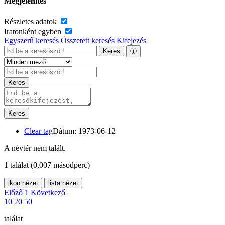
Megjelenítés
Részletes adatok
Iratonként egyben
Egyszerű keresés
Összetett keresés
Kifejezés
Keres
ⓘ
Keres
Keres
Clear tag
Dátum: 1973-06-12
A névtér nem talált.
1 találat
(0,007 másodperc)
ikon nézet
lista nézet
Előző
1
Következő
10
20
50
találat