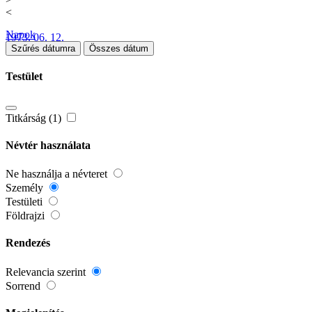
<
Napok
1973. 06. 12.
Szűrés dátumra
Összes dátum
Testület
Titkárság (1)
Névtér használata
Ne használja a névteret
Személy
Testületi
Földrajzi
Rendezés
Relevancia szerint
Sorrend