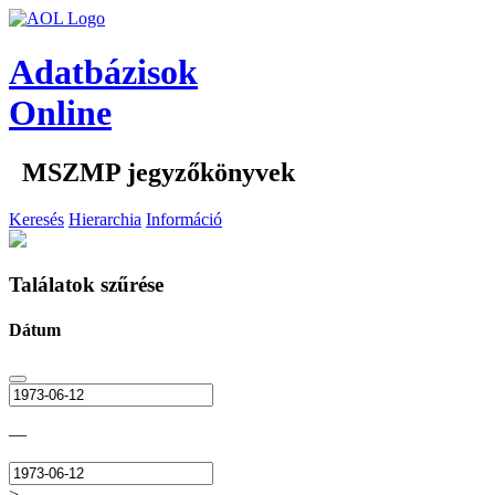
Adatbázisok
Online
MSZMP jegyzőkönyvek
Keresés
Hierarchia
Információ
Találatok szűrése
Dátum
—
>