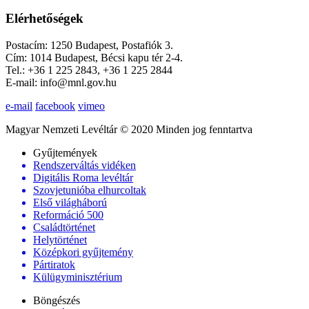
Elérhetőségek
Postacím: 1250 Budapest, Postafiók 3.
Cím: 1014 Budapest, Bécsi kapu tér 2-4.
Tel.: +36 1 225 2843, +36 1 225 2844
E-mail: info@mnl.gov.hu
e-mail
facebook
vimeo
Magyar Nemzeti Levéltár © 2020 Minden jog fenntartva
Gyűjtemények
Rendszerváltás vidéken
Digitális Roma levéltár
Szovjetunióba elhurcoltak
Első világháború
Reformáció 500
Családtörténet
Helytörténet
Középkori gyűjtemény
Pártiratok
Külügyminisztérium
Böngészés