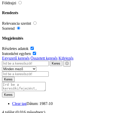
Földrajzi
Rendezés
Relevancia szerint
Sorrend
Megjelenítés
Részletes adatok
Iratonként egyben
Egyszerű keresés
Összetett keresés
Kifejezés
Keres
ⓘ
Keres
Keres
Clear tag
Dátum: 1987-10
4 találat
(0,016 másodperc)