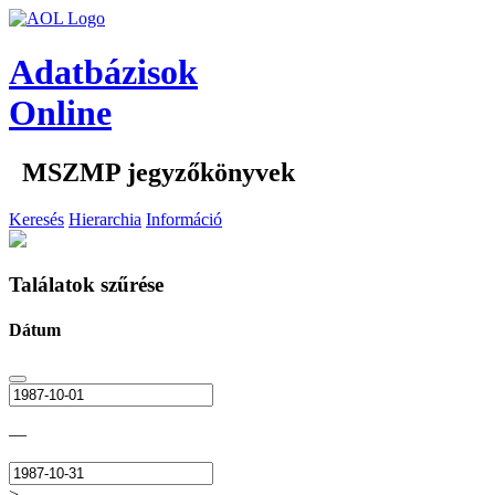
Adatbázisok
Online
MSZMP jegyzőkönyvek
Keresés
Hierarchia
Információ
Találatok szűrése
Dátum
—
>