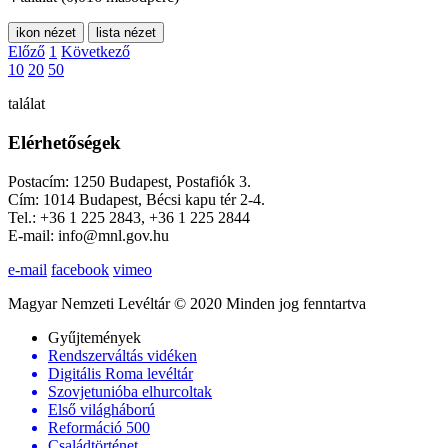
ikon nézet
lista nézet
Előző
1
Következő
10
20
50
találat
Elérhetőségek
Postacím: 1250 Budapest, Postafiók 3.
Cím: 1014 Budapest, Bécsi kapu tér 2-4.
Tel.: +36 1 225 2843, +36 1 225 2844
E-mail: info@mnl.gov.hu
e-mail
facebook
vimeo
Magyar Nemzeti Levéltár © 2020 Minden jog fenntartva
Gyűjtemények
Rendszerváltás vidéken
Digitális Roma levéltár
Szovjetunióba elhurcoltak
Első világháború
Reformáció 500
Családtörténet