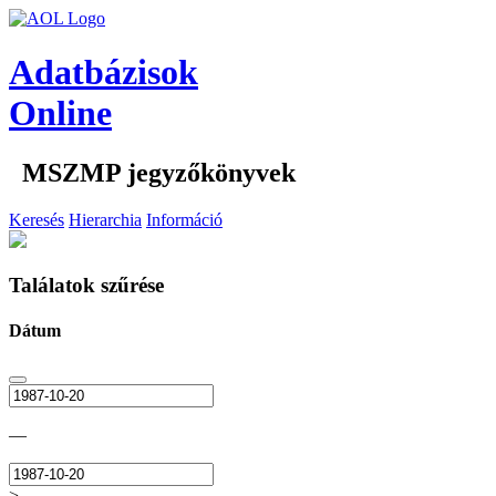
Adatbázisok
Online
MSZMP jegyzőkönyvek
Keresés
Hierarchia
Információ
Találatok szűrése
Dátum
—
>