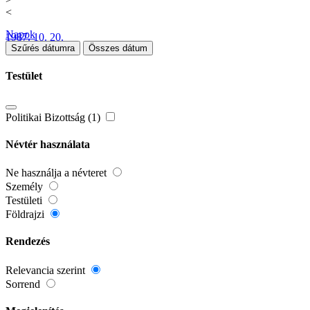
<
Napok
1987. 10. 20.
Szűrés dátumra
Összes dátum
Testület
Politikai Bizottság (1)
Névtér használata
Ne használja a névteret
Személy
Testületi
Földrajzi
Rendezés
Relevancia szerint
Sorrend