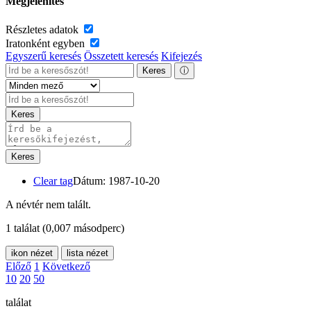
Megjelenítés
Részletes adatok
Iratonként egyben
Egyszerű keresés
Összetett keresés
Kifejezés
Keres
ⓘ
Keres
Keres
Clear tag
Dátum: 1987-10-20
A névtér nem talált.
1 találat
(0,007 másodperc)
ikon nézet
lista nézet
Előző
1
Következő
10
20
50
találat