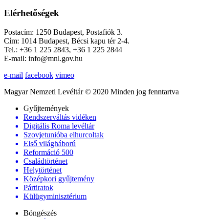
Elérhetőségek
Postacím: 1250 Budapest, Postafiók 3.
Cím: 1014 Budapest, Bécsi kapu tér 2-4.
Tel.: +36 1 225 2843, +36 1 225 2844
E-mail: info@mnl.gov.hu
e-mail
facebook
vimeo
Magyar Nemzeti Levéltár © 2020 Minden jog fenntartva
Gyűjtemények
Rendszerváltás vidéken
Digitális Roma levéltár
Szovjetunióba elhurcoltak
Első világháború
Reformáció 500
Családtörténet
Helytörténet
Középkori gyűjtemény
Pártiratok
Külügyminisztérium
Böngészés