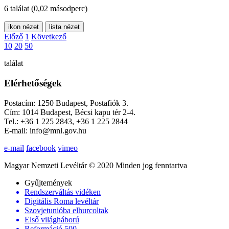
6 találat
(0,02 másodperc)
ikon nézet
lista nézet
Előző
1
Következő
10
20
50
találat
Elérhetőségek
Postacím: 1250 Budapest, Postafiók 3.
Cím: 1014 Budapest, Bécsi kapu tér 2-4.
Tel.: +36 1 225 2843, +36 1 225 2844
E-mail: info@mnl.gov.hu
e-mail
facebook
vimeo
Magyar Nemzeti Levéltár © 2020 Minden jog fenntartva
Gyűjtemények
Rendszerváltás vidéken
Digitális Roma levéltár
Szovjetunióba elhurcoltak
Első világháború
Reformáció 500