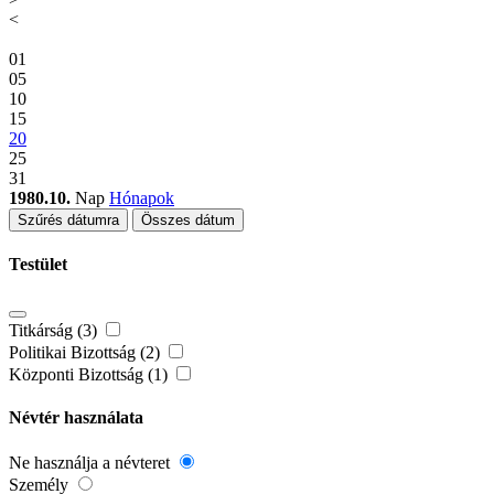
<
01
05
10
15
20
25
31
1980.10.
Nap
Hónapok
Szűrés dátumra
Összes dátum
Testület
Titkárság (3)
Politikai Bizottság (2)
Központi Bizottság (1)
Névtér használata
Ne használja a névteret
Személy