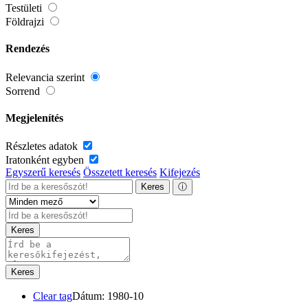
Testületi
Földrajzi
Rendezés
Relevancia szerint
Sorrend
Megjelenítés
Részletes adatok
Iratonként egyben
Egyszerű keresés
Összetett keresés
Kifejezés
Keres
ⓘ
Keres
Keres
Clear tag
Dátum: 1980-10