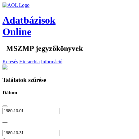
Adatbázisok
Online
MSZMP jegyzőkönyvek
Keresés
Hierarchia
Információ
Találatok szűrése
Dátum
—
>