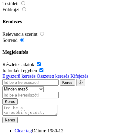
Testületi
Földrajzi
Rendezés
Relevancia szerint
Sorrend
Megjelenítés
Részletes adatok
Iratonként egyben
Egyszerű keresés
Összetett keresés
Kifejezés
Keres
ⓘ
Keres
Keres
Clear tag
Dátum: 1980-12