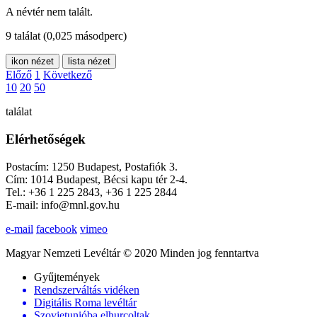
A névtér nem talált.
9 találat
(0,025 másodperc)
ikon nézet
lista nézet
Előző
1
Következő
10
20
50
találat
Elérhetőségek
Postacím: 1250 Budapest, Postafiók 3.
Cím: 1014 Budapest, Bécsi kapu tér 2-4.
Tel.: +36 1 225 2843, +36 1 225 2844
E-mail: info@mnl.gov.hu
e-mail
facebook
vimeo
Magyar Nemzeti Levéltár © 2020 Minden jog fenntartva
Gyűjtemények
Rendszerváltás vidéken
Digitális Roma levéltár
Szovjetunióba elhurcoltak