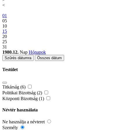
<
01
05
10
15
20
25
31
1980.12.
Nap
Hónapok
Szűrés dátumra
Összes dátum
Testület
Titkárság (6)
Politikai Bizottság (2)
Központi Bizottság (1)
Névtér használata
Ne használja a névteret
Személy