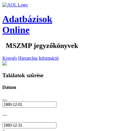
Adatbázisok
Online
MSZMP jegyzőkönyvek
Keresés
Hierarchia
Információ
Találatok szűrése
Dátum
—
>