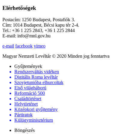
Elérhetőségek
Postacím: 1250 Budapest, Postafiók 3.
Cím: 1014 Budapest, Bécsi kapu tér 2-4.
Tel.: +36 1 225 2843, +36 1 225 2844
E-mail: info@mnl.gov.hu
e-mail
facebook
vimeo
Magyar Nemzeti Levéltár © 2020 Minden jog fenntartva
Gyűjtemények
Rendszerváltás vidéken
Digitális Roma levéltár
Szovjetunióba elhurcoltak
Első világháború
Reformáció 500
Családtörténet
Helytörténet
Középkori gyűjtemény
Pártiratok
Külügyminisztérium
Böngészés