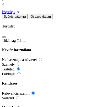
<
Napok
1981. 04. 21.
Szűrés dátumra
Összes dátum
Testület
Titkárság (1)
Névtér használata
Ne használja a névteret
Személy
Testületi
Földrajzi
Rendezés
Relevancia szerint
Sorrend