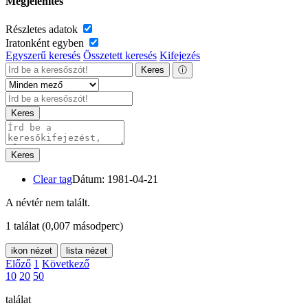
Megjelenítés
Részletes adatok
Iratonként egyben
Egyszerű keresés
Összetett keresés
Kifejezés
Keres
ⓘ
Keres
Keres
Clear tag
Dátum: 1981-04-21
A névtér nem talált.
1 találat
(0,007 másodperc)
ikon nézet
lista nézet
Előző
1
Következő
10
20
50
találat