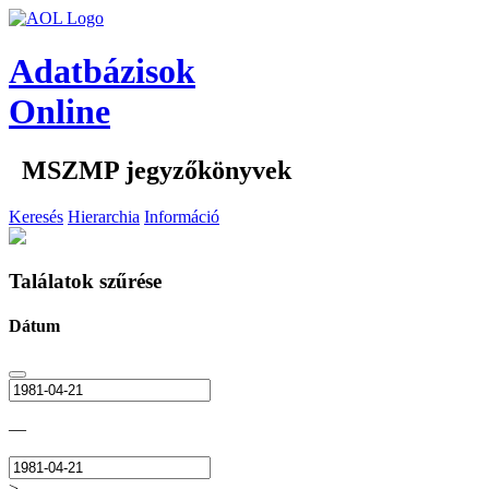
Adatbázisok
Online
MSZMP jegyzőkönyvek
Keresés
Hierarchia
Információ
Találatok szűrése
Dátum
—
>