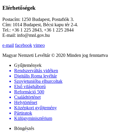
Elérhetőségek
Postacím: 1250 Budapest, Postafiók 3.
Cím: 1014 Budapest, Bécsi kapu tér 2-4.
Tel.: +36 1 225 2843, +36 1 225 2844
E-mail: info@mnl.gov.hu
e-mail
facebook
vimeo
Magyar Nemzeti Levéltár © 2020 Minden jog fenntartva
Gyűjtemények
Rendszerváltás vidéken
Digitális Roma levéltár
Szovjetunióba elhurcoltak
Első világháború
Reformáció 500
Családtörténet
Helytörténet
Középkori gyűjtemény
Pártiratok
Külügyminisztérium
Böngészés