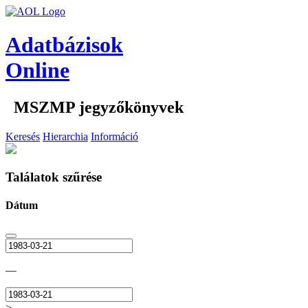
Adatbázisok
Online
MSZMP jegyzőkönyvek
Keresés
Hierarchia
Információ
Találatok szűrése
Dátum
—
>