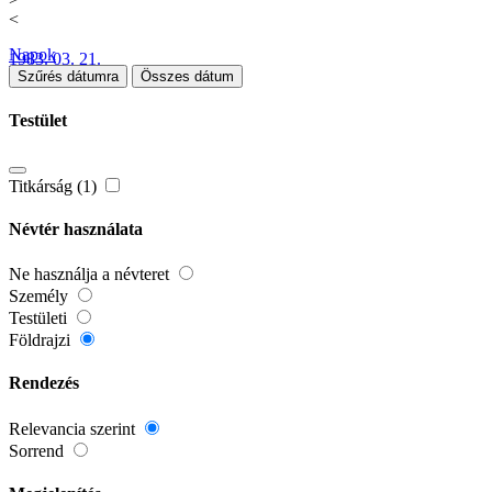
<
Napok
1983. 03. 21.
Szűrés dátumra
Összes dátum
Testület
Titkárság (1)
Névtér használata
Ne használja a névteret
Személy
Testületi
Földrajzi
Rendezés
Relevancia szerint
Sorrend