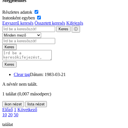
Megjelenítés
Részletes adatok
Iratonként egyben
Egyszerű keresés
Összetett keresés
Kifejezés
Keres
ⓘ
Keres
Keres
Clear tag
Dátum: 1983-03-21
A névtér nem talált.
1 találat
(0,007 másodperc)
ikon nézet
lista nézet
Előző
1
Következő
10
20
50
találat