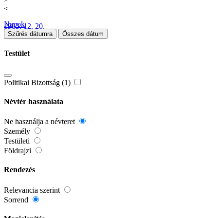
<
Napok
1983. 12. 20.
Szűrés dátumra
Összes dátum
Testület
Politikai Bizottság (1)
Névtér használata
Ne használja a névteret
Személy
Testületi
Földrajzi
Rendezés
Relevancia szerint
Sorrend