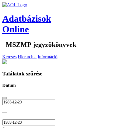
Adatbázisok
Online
MSZMP jegyzőkönyvek
Keresés
Hierarchia
Információ
Találatok szűrése
Dátum
—
>