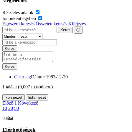
Megjelenítés
Részletes adatok
Iratonként egyben
Egyszerű keresés
Összetett keresés
Kifejezés
Keres
ⓘ
Keres
Keres
Clear tag
Dátum: 1983-12-20
1 találat
(0,007 másodperc)
ikon nézet
lista nézet
Előző
1
Következő
10
20
50
találat
Elérhetőségek