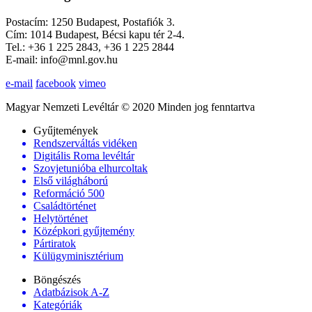
Postacím: 1250 Budapest, Postafiók 3.
Cím: 1014 Budapest, Bécsi kapu tér 2-4.
Tel.: +36 1 225 2843, +36 1 225 2844
E-mail: info@mnl.gov.hu
e-mail
facebook
vimeo
Magyar Nemzeti Levéltár © 2020 Minden jog fenntartva
Gyűjtemények
Rendszerváltás vidéken
Digitális Roma levéltár
Szovjetunióba elhurcoltak
Első világháború
Reformáció 500
Családtörténet
Helytörténet
Középkori gyűjtemény
Pártiratok
Külügyminisztérium
Böngészés
Adatbázisok A-Z
Kategóriák