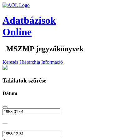
Adatbázisok
Online
MSZMP jegyzőkönyvek
Keresés
Hierarchia
Információ
Találatok szűrése
Dátum
—
>