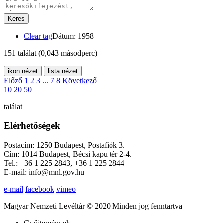
Keres
Clear tag
Dátum: 1958
151 találat
(0,043 másodperc)
ikon nézet
lista nézet
Előző
1
2
3
...
7
8
Következő
10
20
50
találat
Elérhetőségek
Postacím: 1250 Budapest, Postafiók 3.
Cím: 1014 Budapest, Bécsi kapu tér 2-4.
Tel.: +36 1 225 2843, +36 1 225 2844
E-mail: info@mnl.gov.hu
e-mail
facebook
vimeo
Magyar Nemzeti Levéltár © 2020 Minden jog fenntartva
Gyűjtemények