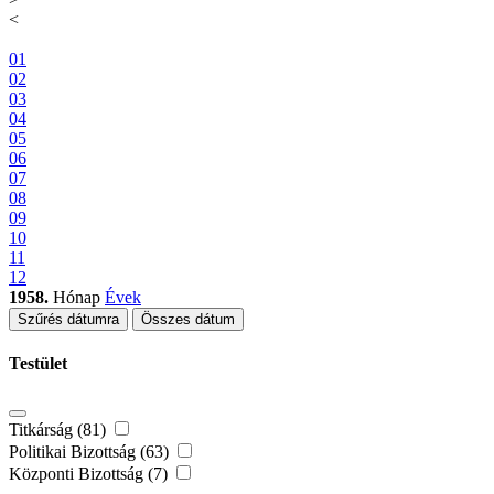
<
01
02
03
04
05
06
07
08
09
10
11
12
1958.
Hónap
Évek
Szűrés dátumra
Összes dátum
Testület
Titkárság (81)
Politikai Bizottság (63)
Központi Bizottság (7)