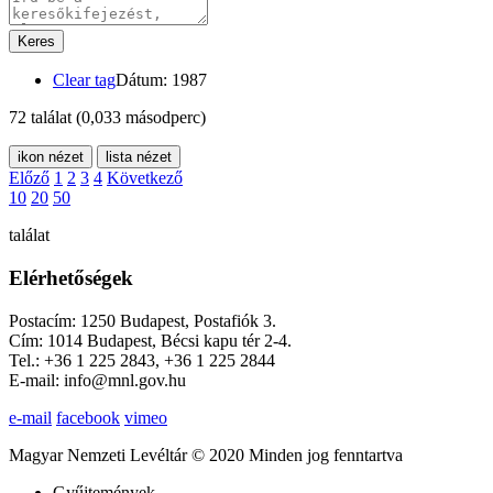
Keres
Clear tag
Dátum: 1987
72 találat
(0,033 másodperc)
ikon nézet
lista nézet
Előző
1
2
3
4
Következő
10
20
50
találat
Elérhetőségek
Postacím: 1250 Budapest, Postafiók 3.
Cím: 1014 Budapest, Bécsi kapu tér 2-4.
Tel.: +36 1 225 2843, +36 1 225 2844
E-mail: info@mnl.gov.hu
e-mail
facebook
vimeo
Magyar Nemzeti Levéltár © 2020 Minden jog fenntartva
Gyűjtemények