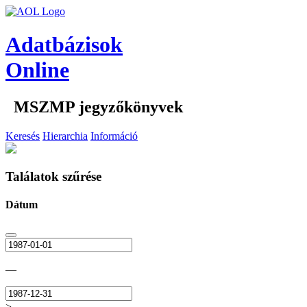
Adatbázisok
Online
MSZMP jegyzőkönyvek
Keresés
Hierarchia
Információ
Találatok szűrése
Dátum
—
>