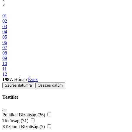
<
01
02
03
04
05
06
07
08
09
10
11
12
1987.
Hónap
Évek
Szűrés dátumra
Összes dátum
Testület
Politikai Bizottság (36)
Titkárság (31)
Központi Bizottság (5)