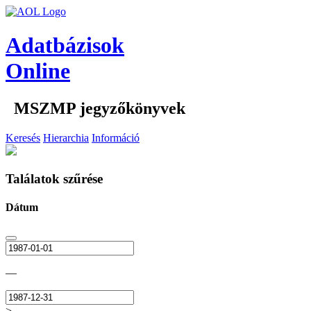
Adatbázisok
Online
MSZMP jegyzőkönyvek
Keresés
Hierarchia
Információ
Találatok szűrése
Dátum
—
>