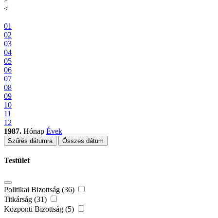
<
01
02
03
04
05
06
07
08
09
10
11
12
1987.
Hónap
Évek
Szűrés dátumra
Összes dátum
Testület
Politikai Bizottság (36)
Titkárság (31)
Központi Bizottság (5)