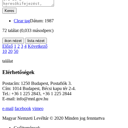
Keres
Clear tag
Dátum: 1987
72 találat
(0,033 másodperc)
ikon nézet
lista nézet
Előző
1
2
3
4
Következő
10
20
50
találat
Elérhetőségek
Postacím: 1250 Budapest, Postafiók 3.
Cím: 1014 Budapest, Bécsi kapu tér 2-4.
Tel.: +36 1 225 2843, +36 1 225 2844
E-mail: info@mnl.gov.hu
e-mail
facebook
vimeo
Magyar Nemzeti Levéltár © 2020 Minden jog fenntartva
Gyűjtemények