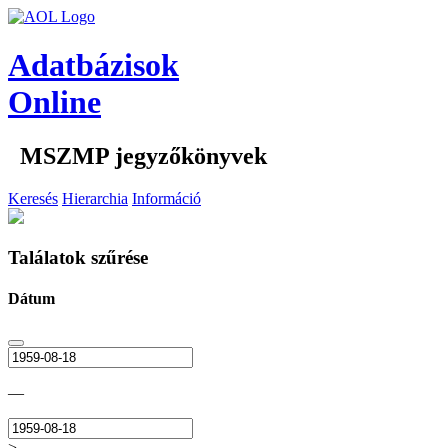
Adatbázisok
Online
MSZMP jegyzőkönyvek
Keresés
Hierarchia
Információ
Találatok szűrése
Dátum
—
>