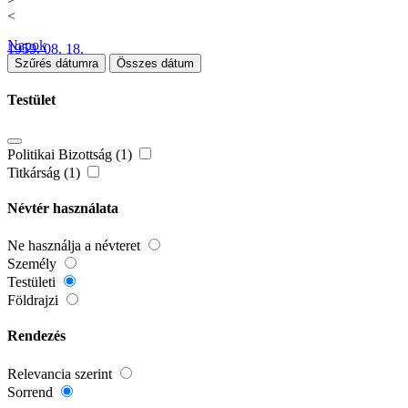
<
Napok
1959. 08. 18.
Szűrés dátumra
Összes dátum
Testület
Politikai Bizottság (1)
Titkárság (1)
Névtér használata
Ne használja a névteret
Személy
Testületi
Földrajzi
Rendezés
Relevancia szerint
Sorrend