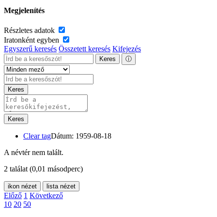
Megjelenítés
Részletes adatok
Iratonként egyben
Egyszerű keresés
Összetett keresés
Kifejezés
Keres
ⓘ
Keres
Keres
Clear tag
Dátum: 1959-08-18
A névtér nem talált.
2 találat
(0,01 másodperc)
ikon nézet
lista nézet
Előző
1
Következő
10
20
50