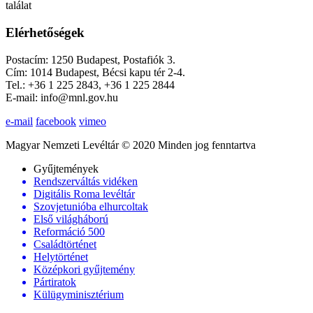
találat
Elérhetőségek
Postacím: 1250 Budapest, Postafiók 3.
Cím: 1014 Budapest, Bécsi kapu tér 2-4.
Tel.: +36 1 225 2843, +36 1 225 2844
E-mail: info@mnl.gov.hu
e-mail
facebook
vimeo
Magyar Nemzeti Levéltár © 2020 Minden jog fenntartva
Gyűjtemények
Rendszerváltás vidéken
Digitális Roma levéltár
Szovjetunióba elhurcoltak
Első világháború
Reformáció 500
Családtörténet
Helytörténet
Középkori gyűjtemény
Pártiratok
Külügyminisztérium