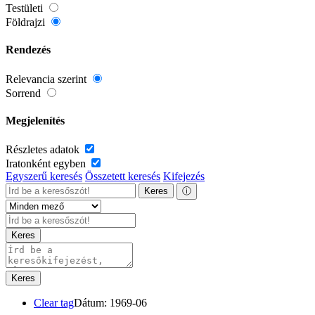
Testületi
Földrajzi
Rendezés
Relevancia szerint
Sorrend
Megjelenítés
Részletes adatok
Iratonként egyben
Egyszerű keresés
Összetett keresés
Kifejezés
Keres
ⓘ
Keres
Keres
Clear tag
Dátum: 1969-06