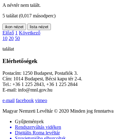
A névtér nem talált.
5 találat
(0,017 másodperc)
ikon nézet
lista nézet
Előző
1
Következő
10
20
50
találat
Elérhetőségek
Postacím: 1250 Budapest, Postafiók 3.
Cím: 1014 Budapest, Bécsi kapu tér 2-4.
Tel.: +36 1 225 2843, +36 1 225 2844
E-mail: info@mnl.gov.hu
e-mail
facebook
vimeo
Magyar Nemzeti Levéltár © 2020 Minden jog fenntartva
Gyűjtemények
Rendszerváltás vidéken
Digitális Roma levéltár
Szovjetunióba elhurcoltak