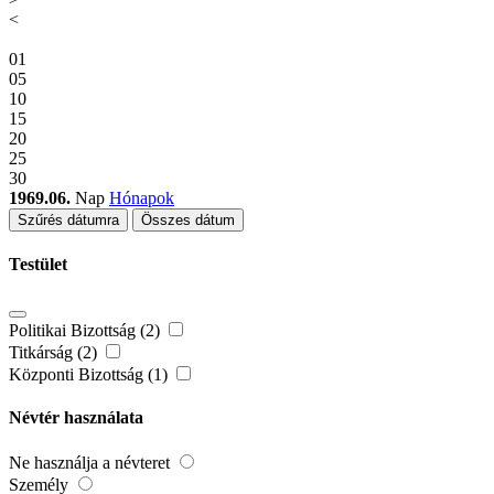
<
01
05
10
15
20
25
30
1969.06.
Nap
Hónapok
Szűrés dátumra
Összes dátum
Testület
Politikai Bizottság (2)
Titkárság (2)
Központi Bizottság (1)
Névtér használata
Ne használja a névteret
Személy