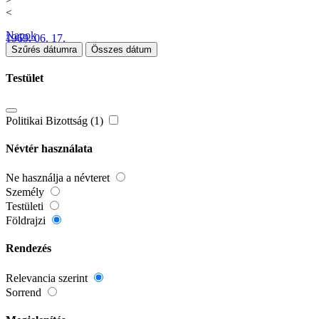
<
Napok
1969. 06. 17.
Szűrés dátumra
Összes dátum
Testület
Politikai Bizottság (1)
Névtér használata
Ne használja a névteret
Személy
Testületi
Földrajzi
Rendezés
Relevancia szerint
Sorrend