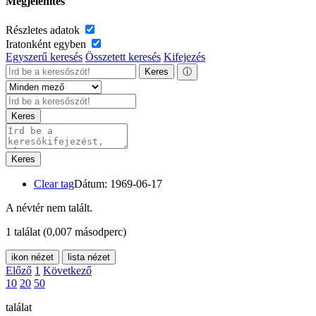
Megjelenítés
Részletes adatok
Iratonként egyben
Egyszerű keresés
Összetett keresés
Kifejezés
Keres
ⓘ
Keres
Keres
Clear tag
Dátum: 1969-06-17
A névtér nem talált.
1 találat
(0,007 másodperc)
ikon nézet
lista nézet
Előző
1
Következő
10
20
50
találat