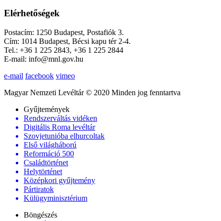
Elérhetőségek
Postacím: 1250 Budapest, Postafiók 3.
Cím: 1014 Budapest, Bécsi kapu tér 2-4.
Tel.: +36 1 225 2843, +36 1 225 2844
E-mail: info@mnl.gov.hu
e-mail
facebook
vimeo
Magyar Nemzeti Levéltár © 2020 Minden jog fenntartva
Gyűjtemények
Rendszerváltás vidéken
Digitális Roma levéltár
Szovjetunióba elhurcoltak
Első világháború
Reformáció 500
Családtörténet
Helytörténet
Középkori gyűjtemény
Pártiratok
Külügyminisztérium
Böngészés