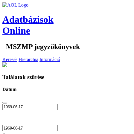
Adatbázisok
Online
MSZMP jegyzőkönyvek
Keresés
Hierarchia
Információ
Találatok szűrése
Dátum
—
>