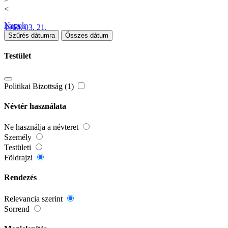
<
Napok
1960. 03. 21.
Szűrés dátumra
Összes dátum
Testület
Politikai Bizottság (1)
Névtér használata
Ne használja a névteret
Személy
Testületi
Földrajzi
Rendezés
Relevancia szerint
Sorrend