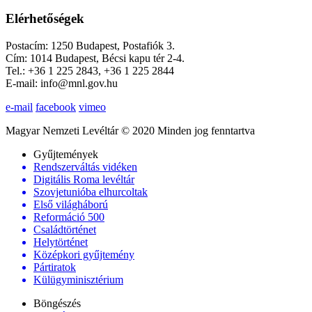
Elérhetőségek
Postacím: 1250 Budapest, Postafiók 3.
Cím: 1014 Budapest, Bécsi kapu tér 2-4.
Tel.: +36 1 225 2843, +36 1 225 2844
E-mail: info@mnl.gov.hu
e-mail
facebook
vimeo
Magyar Nemzeti Levéltár © 2020 Minden jog fenntartva
Gyűjtemények
Rendszerváltás vidéken
Digitális Roma levéltár
Szovjetunióba elhurcoltak
Első világháború
Reformáció 500
Családtörténet
Helytörténet
Középkori gyűjtemény
Pártiratok
Külügyminisztérium
Böngészés