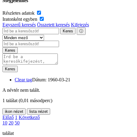
Megjelenítés
Részletes adatok
Iratonként egyben
Egyszerű keresés
Összetett keresés
Kifejezés
Keres
ⓘ
Keres
Keres
Clear tag
Dátum: 1960-03-21
A névtér nem talált.
1 találat
(0,01 másodperc)
ikon nézet
lista nézet
Előző
1
Következő
10
20
50
találat